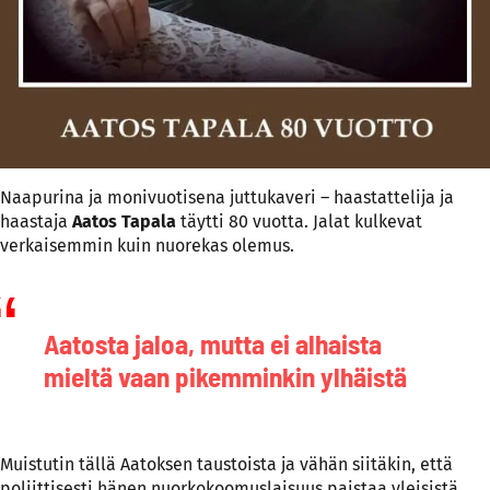
Naapurina ja monivuotisena juttukaveri – haastattelija ja
haastaja
Aatos Tapala
täytti 80 vuotta. Jalat kulkevat
verkaisemmin kuin nuorekas olemus.
Aatosta jaloa, mutta ei alhaista
mieltä vaan pikemminkin ylhäistä
Muistutin tällä Aatoksen taustoista ja vähän siitäkin, että
poliittisesti hänen nuorkokoomuslaisuus paistaa yleisistä