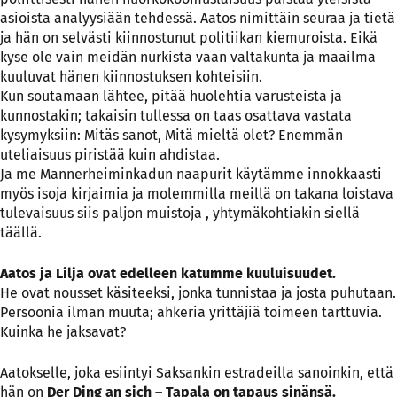
asioista analyysiään tehdessä. Aatos nimittäin seuraa ja tietä
ja hän on selvästi kiinnostunut politiikan kiemuroista. Eikä
kyse ole vain meidän nurkista vaan valtakunta ja maailma
kuuluvat hänen kiinnostuksen kohteisiin.
Kun soutamaan lähtee, pitää huolehtia varusteista ja
kunnostakin; takaisin tullessa on taas osattava vastata
kysymyksiin: Mitäs sanot, Mitä mieltä olet? Enemmän
uteliaisuus piristää kuin ahdistaa.
Ja me Mannerheiminkadun naapurit käytämme innokkaasti
myös isoja kirjaimia ja molemmilla meillä on takana loistava
tulevaisuus siis paljon muistoja , yhtymäkohtiakin siellä
täällä.
Aatos ja Lilja ovat edelleen katumme kuuluisuudet.
He ovat nousset käsiteeksi, jonka tunnistaa ja josta puhutaan.
Persoonia ilman muuta; ahkeria yrittäjiä toimeen tarttuvia.
Kuinka he jaksavat?
Aatokselle, joka esiintyi Saksankin estradeilla sanoinkin, että
hän on
Der Ding an sich – Tapala on tapaus sinänsä.