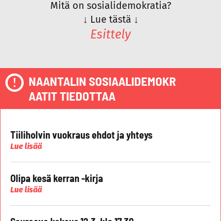
Mitä on sosialidemokratia?
↓
Lue tästä
↓
Esittely
NAANTALIN SOSIAALIDEMOKR
AATIT TIEDOTTAA
Tiiliholvin vuokraus ehdot ja yhteys
Lue lisää
Olipa kesä kerran -kirja
Lue lisää