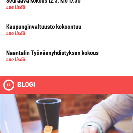
Seuraava kokous 12.3. klo 17.30
Lue lisää
Kaupunginvaltuusto kokoontuu
Lue lisää
Naantalin Työväenyhdistyksen kokous
Lue lisää
BLOGI