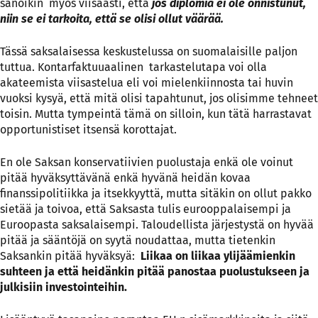
sanoikin myös viisaasti, että
jos diplomia ei ole onnistunut,
niin se ei tarkoita, että se olisi ollut väärää.
Tässä saksalaisessa keskustelussa on suomalaisille paljon
tuttua. Kontarfaktuuaalinen tarkastelutapa voi olla
akateemista viisastelua eli voi mielenkiinnosta tai huvin
vuoksi kysyä, että mitä olisi tapahtunut, jos olisimme tehneet
toisin. Mutta tympeintä tämä on silloin, kun tätä harrastavat
opportunistiset itsensä korottajat.
En ole Saksan konservatiivien puolustaja enkä ole voinut
pitää hyväksyttävänä enkä hyvänä heidän kovaa
finanssipolitiikka ja itsekkyyttä, mutta sitäkin on ollut pakko
sietää ja toivoa, että Saksasta tulis eurooppalaisempi ja
Euroopasta saksalaisempi. Taloudellista järjestystä on hyvää
pitää ja sääntöjä on syytä noudattaa, mutta tietenkin
Saksankin pitää hyväksyä:
Liikaa on liikaa ylijäämienkin
suhteen ja että heidänkin pitää panostaa puolustukseen ja
julkisiin investointeihin.