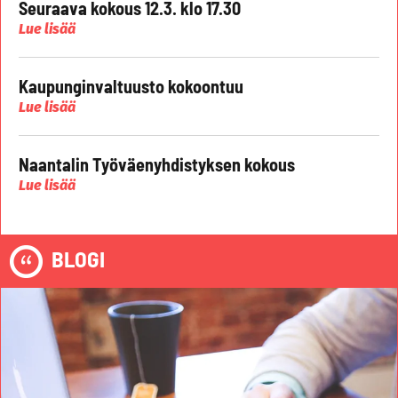
Seuraava kokous 12.3. klo 17.30
Lue lisää
Kaupunginvaltuusto kokoontuu
Lue lisää
Naantalin Työväenyhdistyksen kokous
Lue lisää
BLOGI