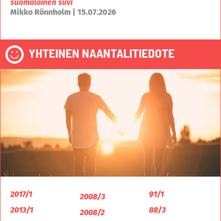
suomalainen suvi
Mikko Rönnholm | 15.07.2026
YHTEINEN NAANTALITIEDOTE
2017/1
91/1
2008/3
2013/1
88/3
2008/2