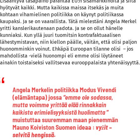
Lisääntyvä tasapaino parantaa EU:n sisämarkkinoita ja siitä
hyötyvät kaikki. Mutta kaikissa maissa itsekäs ja muita
kohtaan vihamielinen politiikka on käynyt politiikassa
kaupaksi. Ja se on vaarallista. Tätä mielestäni Angela Merkel
yritti kanslerikautenaan padota. Ja se on ollut hänelle
kunniaksi. Kun yllä juuri tuomitsin kontrafaktuaalisen
lähestymistavan, niin kiellon päälle, väitän, että olisi paljon
huonomminkin voinut. Ehkäpä Euroopan tilanne olisi – jos
mahdollista -vielä huonompi eli emme olisi löytäneet
ainakin toistaiseksi vallitsevaa eurooppalaista yhtenäisyyttä.
Angela Merkelin politiikka Modus Vivendi
(elämäntapa) jossa
“emme ole sodassa,
mutta voimme yrittää elää rinnakkain
kaikista erimielisyyksistä huolimatta
”
muistuttaa suuremman maan pienemmän
Mauno Koiviston Suomen ideaa :
vyžit
–
selvitä hengissä.