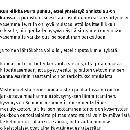
Kun Riikka Purra puhuu , ettei yhteistyö onnistu SDP:n
kanssa
ja perusteluksi esittää sosialidemokratian siirtymisen
vasemmalle. Niin on hyvä muistaa, että jos itse liikkuu
oikealle, niin paikalla pysyvä näyttä siirtyneen enemmän
vasemmalle vaikka olisi seisonut ihan paikoillaan.
Ja toinen lähtökohta voi olla , ettei tupata kun ei tykätä.
Kolmas juttu on tietenkin vanha viisaus, että pitää päästä
kilpailuasemaan, jota pysyy esillä ja silloin vetovoimaisen
Sanna Marinin
haastaminen on tarkoituksenmukaista.
Vastenmielistä perussuomalaisten puuhailussa on on tuo
jankuttava maahanmuuttokysymyksen lämmittäminen.
Kysymys on Suomen ja suomalisten kannalta lähes
merkityksetön, ja siksi sen nostaminen tärkeiden kysymysten
joukkoon on tosiasioista piittaamatonta tai vain kylmäveristä
laskelmointia – ihan sitä samaa, mitä vallanhimoiset
oikeistolaiset ovat aina käyttäneet esittäessään