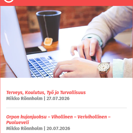
Terveys, Koulutus, Työ ja Turvallisuus
Mikko Rönnholm | 27.07.2026
Orpon kujanjuoksu – Vihollinen – Verivihollinen –
Puolueveli
Mikko Rönnholm | 20.07.2026