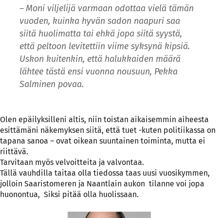
– Moni viljelijä varmaan odottaa vielä tämän
vuoden, kuinka hyvän sadon naapuri saa
siitä huolimatta tai ehkä jopa siitä syystä,
että peltoon levitettiin viime syksynä kipsiä.
Uskon kuitenkin, että halukkaiden määrä
lähtee tästä ensi vuonna nousuun, Pekka
Salminen povaa.
Olen epäilyksilleni altis, niin toistan aikaisemmin aiheesta
esittämäni näkemyksen siitä, että tuet -kuten politiikassa on
tapana sanoa – ovat oikean suuntainen toiminta, mutta ei
riittävä.
Tarvitaan myös velvoitteita ja valvontaa.
Tällä vauhdilla taitaa olla tiedossa taas uusi vuosikymmen,
jolloin Saaristomeren ja Naantlain aukon tilanne voi jopa
huonontua, Siksi pitää olla huolissaan.