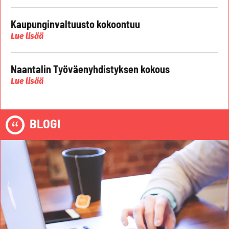
Kaupunginvaltuusto kokoontuu
Lue lisää
Naantalin Työväenyhdistyksen kokous
Lue lisää
BLOGI