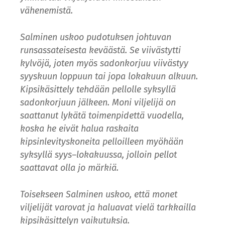
vähenemistä.
Salminen uskoo pudotuksen johtuvan
runsassateisesta keväästä. Se viivästytti
kylvöjä, joten myös sadonkorjuu viivästyy
syyskuun loppuun tai jopa lokakuun alkuun.
Kipsikäsittely tehdään pellolle syksyllä
sadonkorjuun jälkeen. Moni viljelijä on
saattanut lykätä toimenpidettä vuodella,
koska he eivät halua raskaita
kipsinlevityskoneita pelloilleen myöhään
syksyllä syys–lokakuussa, jolloin pellot
saattavat olla jo märkiä.
Toisekseen Salminen uskoo, että monet
viljelijät varovat ja haluavat vielä tarkkailla
kipsikäsittelyn vaikutuksia.