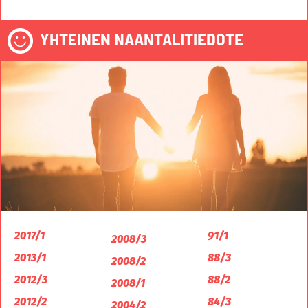
YHTEINEN NAANTALITIEDOTE
2017/1
91/1
2008/3
2013/1
88/3
2008/2
2012/3
88/2
2008/1
2012/2
84/3
2004/2