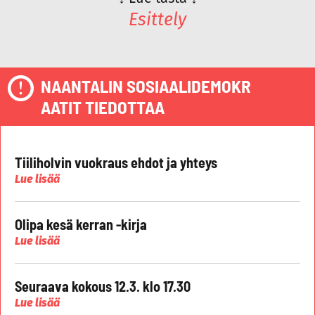
Esittely
NAANTALIN SOSIAALIDEMOKR
AATIT TIEDOTTAA
Tiiliholvin vuokraus ehdot ja yhteys
Lue lisää
Olipa kesä kerran -kirja
Lue lisää
Seuraava kokous 12.3. klo 17.30
Lue lisää