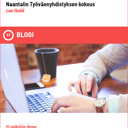
Naantalin Työväenyhdistyksen kokous
Lue lisää
BLOGI
Ei mikään ihme