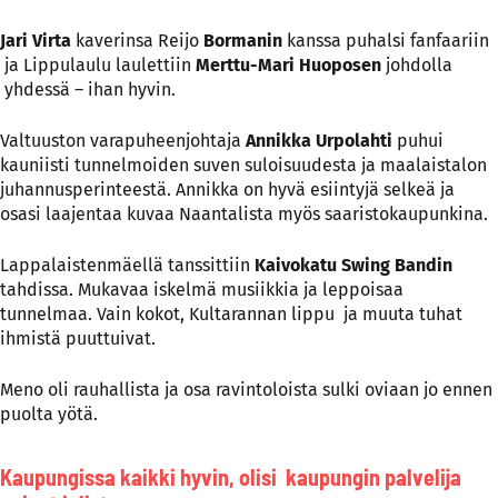
Jari Virta
kaverinsa Reijo
Bormanin
kanssa puhalsi fanfaariin
ja Lippulaulu laulettiin
Merttu-Mari Huoposen
johdolla
yhdessä – ihan hyvin.
Valtuuston varapuheenjohtaja
Annikka Urpolahti
puhui
kauniisti tunnelmoiden suven suloisuudesta ja maalaistalon
juhannusperinteestä. Annikka on hyvä esiintyjä selkeä ja
osasi laajentaa kuvaa Naantalista myös saaristokaupunkina.
Lappalaistenmäellä tanssittiin
Kaivokatu Swing Bandin
tahdissa. Mukavaa iskelmä musiikkia ja leppoisaa
tunnelmaa. Vain kokot, Kultarannan lippu ja muuta tuhat
ihmistä puuttuivat.
Meno oli rauhallista ja osa ravintoloista sulki oviaan jo ennen
puolta yötä.
Kaupungissa kaikki hyvin, olisi kaupungin palvelija