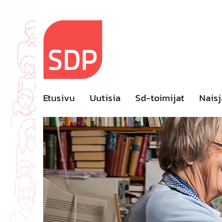
Skip
to
content
Etusivu
Uutisia
Sd-toimijat
Naisj