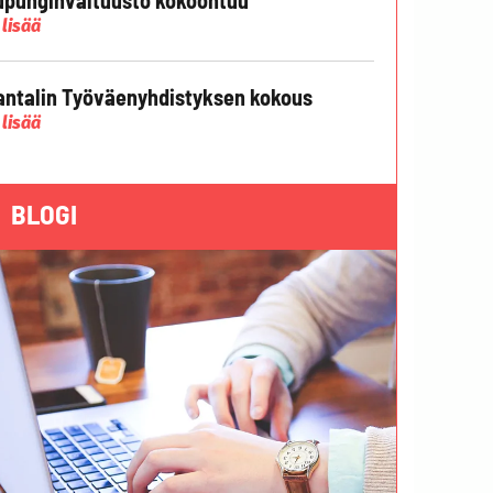
 lisää
ntalin Työväenyhdistyksen kokous
 lisää
BLOGI