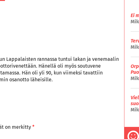
Ei 
Mik
Ter
Mik
kun Lappalaisten rannassa tuntui lakan ja venemaalin
ottorivenettään. Hänellä oli myös soutuvene
Orp
Puo
assa. Hän oli yli 90, kun viimeksi tavattiin
Mik
mmin osanotto läheisille.
Vie
suo
Mik
tät on merkitty
*