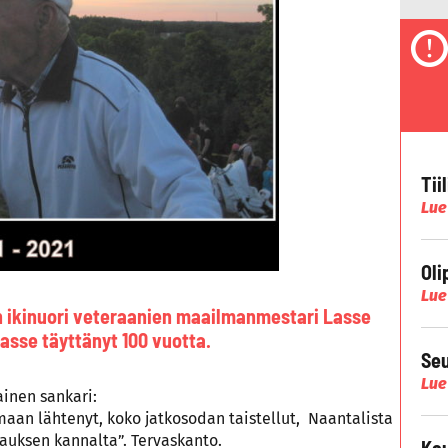
Tii
Lue
Oli
Lue
 ikinuori veteraanien maailmanmestari Lasse
Lasse täyttänyt 100 vuotta.
Seu
Lue
ainen sankari:
maan lähtenyt, koko jatkosodan taistellut, Naantalista
auksen kannalta”. Tervaskanto.
Kau