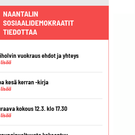
NAANTALIN
SOSIAALIDEMOKRAATIT
TIEDOTTAA
liholvin vuokraus ehdot ja yhteys
 lisää
pa kesä kerran -kirja
 lisää
raava kokous 12.3. klo 17.30
 lisää
punginvaltuusto kokoontuu