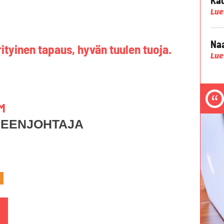
Lue
Naa
ityinen tapaus, hyvän tuulen tuoja.
Lue
M
HEENJOHTAJA