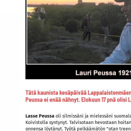
Tätä kaunista kesäpäivää Lappalaistenmäen
Peussa ei enää nähnyt. Elokuun 17 pnä olisi 
Lasse Peussa
oli silmissäni ja mielessäni suomal
Koivistolla syntynyt. Talvisotaan hevostaan hoita
onnensa löytänyt. Työtä pelkäämätön ”otan treen