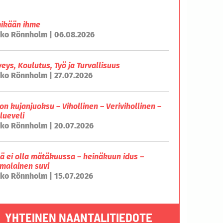
mikään ihme
ko Rönnholm | 06.08.2026
veys, Koulutus, Työ ja Turvallisuus
ko Rönnholm | 27.07.2026
on kujanjuoksu – Vihollinen – Verivihollinen –
lueveli
ko Rönnholm | 20.07.2026
lä ei olla mätäkuussa – heinäkuun idus –
malainen suvi
ko Rönnholm | 15.07.2026
YHTEINEN NAANTALITIEDOTE