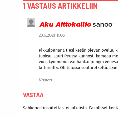
1 VASTAUS ARTIKKELIIN
Aku Aittokallio
sanoo:
23.6.2021 11:05
Pikkuipanana tiesi kesän olevan ovella, 
tuoksu. Lauri Peussa kunnosti komeaa mo
vuosikymmeniä vanhankaupungin venesatam
laitureilla. Oli tulossa souturetkeltä. Lä
Vastaa
VASTAA
Sähköpostiosoitettasi ei julkaista.
Pakolliset ken