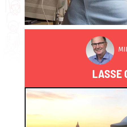
MI
LASSE 