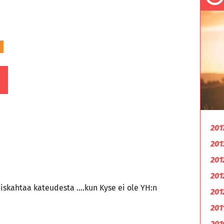
201
201
201
201
haiskahtaa kateudesta ….kun Kyse ei ole YH:n
201
201
201