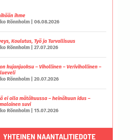
mikään ihme
ko Rönnholm | 06.08.2026
veys, Koulutus, Työ ja Turvallisuus
ko Rönnholm | 27.07.2026
on kujanjuoksu – Vihollinen – Verivihollinen –
lueveli
ko Rönnholm | 20.07.2026
lä ei olla mätäkuussa – heinäkuun idus –
malainen suvi
ko Rönnholm | 15.07.2026
YHTEINEN NAANTALITIEDOTE