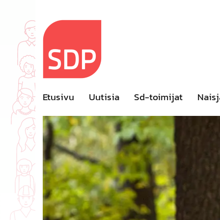
Skip
to
content
Etusivu
Uutisia
Sd-toimijat
Naisj