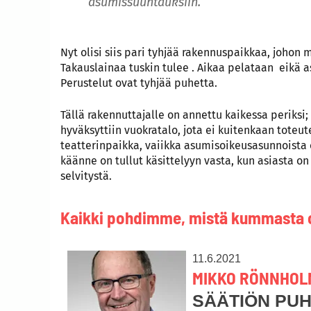
asumissuuntauksiin.
Nyt olisi siis pari tyhjää rakennuspaikkaa, johon
Takauslainaa tuskin tulee . Aikaa pelataan eik
Perustelut ovat tyhjää puhetta.
Tällä rakennuttajalle on annettu kaikessa periksi
hyväksyttiin vuokratalo, jota ei kuitenkaan toteut
teatterinpaikka, vaiikka asumisoikeusasunnoista 
käänne on tullut käsittelyyn vasta, kun asiasta o
selvitystä.
Kaikki pohdimme, mistä kummasta 
11.6.2021
MIKKO RÖNNHOL
SÄÄTIÖN PU