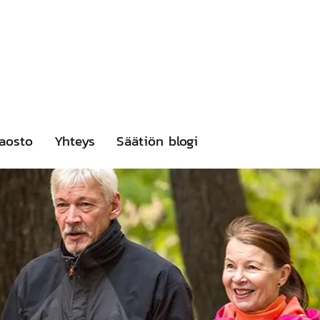
aosto
Yhteys
Säätiön blogi