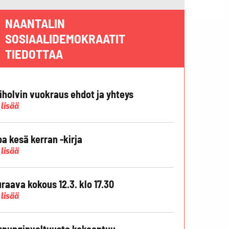
NAANTALIN
SOSIAALIDEMOKRAATIT
TIEDOTTAA
liholvin vuokraus ehdot ja yhteys
 lisää
pa kesä kerran -kirja
 lisää
raava kokous 12.3. klo 17.30
 lisää
punginvaltuusto kokoontuu