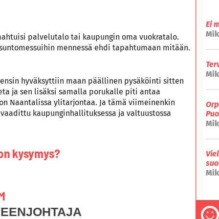
Ei 
Mik
 mahtuisi palvelutalo tai kaupungin oma vuokratalo.
ä asuntomessuihin mennessä ehdi tapahtumaan mitään.
Ter
Mik
; ensin hyväksyttiin maan päällinen pysäköinti sitten
eta ja sen lisäksi samalla porukalle piti antaa
on Naantalissa ylitarjontaa. Ja tämä viimeinenkin
Orp
n vaadittu kaupunginhallituksessa ja valtuustossa
Puo
Mik
on kysymys?
Vie
suo
Mik
M
HEENJOHTAJA