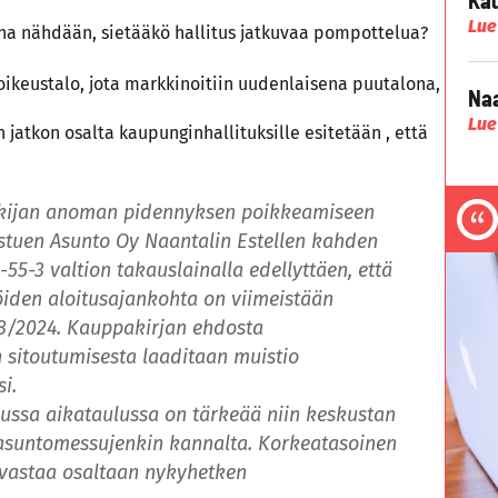
Lue
na nähdään, sietääkö hallitus jatkuvaa pompottelua?
oikeustalo, jota markkinoitiin uudenlaisena puutalona,
Naa
Lue
 jatkon osalta kaupunginhallituksille esitetään , että
akijan anoman pidennyksen poikkeamiseen
stuen Asunto Oy Naantalin Estellen kahden
-55-3 valtion takauslainalla edellyttäen, että
öiden aloitusajankohta on viimeistään
08/2024. Kauppakirjan ehdosta
 sitoutumisesta laaditaan muistio
i.
lussa aikataulussa on tärkeää niin keskustan
 asuntomessujenkin kannalta. Korkeatasoinen
 vastaa osaltaan nykyhetken