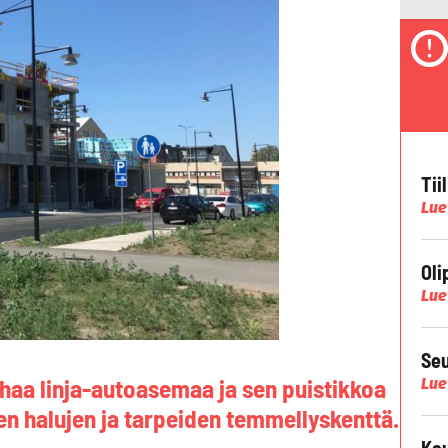
Tii
Lue
Oli
Lue
Seu
nhaa linja-autoasemaa ja sen puistikkoa
Lue
en halujen ja tarpeiden temmellyskenttä.
Kau