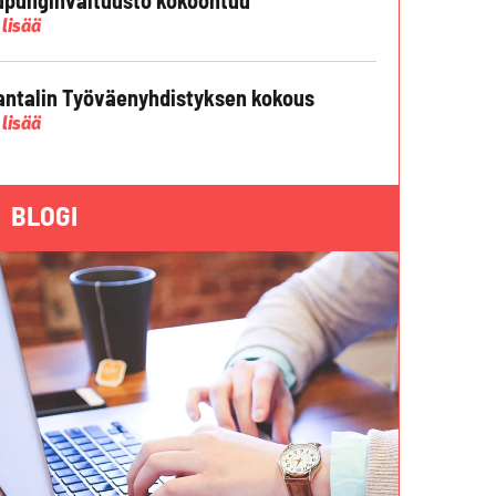
 lisää
ntalin Työväenyhdistyksen kokous
 lisää
BLOGI