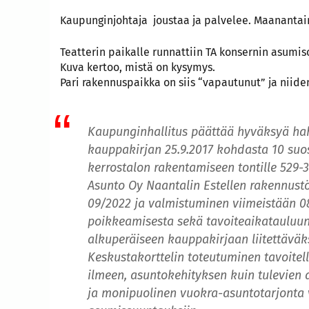
Kaupunginjohtaja joustaa ja palvelee. Maanantai
Teatterin paikalle runnattiin TA konsernin asumis
Kuva kertoo, mistä on kysymys.
Pari rakennuspaikka on siis “vapautunut” ja niiden
Kaupunginhallitus päättää hyväksyä h
kauppakirjan 25.9.2017 kohdasta 10 suo
kerrostalon rakentamiseen tontille 529-3
Asunto Oy Naantalin Estellen rakennust
09/2022 ja valmistuminen viimeistään 
poikkeamisesta sekä tavoiteaikatauluun
alkuperäiseen kauppakirjaan liitettäväks
Keskustakorttelin toteutuminen tavoitel
ilmeen, asuntokehityksen kuin tulevien
ja monipuolinen vuokra-asuntotarjonta