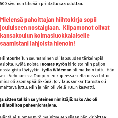
500 sivuinen tiheään printattu saa odottaa.
Mielensä pahoittajan hiihtokirja sopii
jouluiseen nostalgiaan. Kilpamonot olivat
kansakoulun kolmasluokkalaiselle
saamistani lahjoista hienoin!
Hiihtourheilun seuraaminen oli lapsuuden tärkeimpiä
asioita. Kylää noista
Tuomas Kyrön
kirjoista niin paljon
nostalgista löytyykin.
Lydia Wideman
oli melkein tuttu. Hän
asui Vehmaisissa Tampereen kupeessa siellä missä tätini
mies oli asemapäällikkönä. Jo vilaus sankarittaresta oli
mahtava juttu. Niin ja hän oli vielä TUL:n kasvatti.
Ja sitten tulikin se yhteinen nimittäjä: Esko Aho oli
Hiihtoliiton puheenjohtajana.
Häntä ei Tuomas Kyrö mainitse sen sijaan hän kirjoittaa: