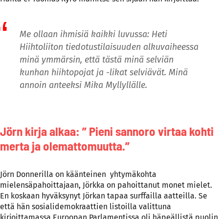
Me ollaan ihmisiä kaikki luvussa: Heti
Hiihtoliiton tiedotustilaisuuden alkuvaiheessa
minä ymmärsin, että tästä minä selviän
kunhan hiihtopojat ja -likat selviävät. Minä
annoin anteeksi Mika Myllyllälle.
Jörn kirja alkaa: ” Pieni sannoro virtaa kohti
merta ja olemattomuutta.”
Jörn Donnerilla on käänteinen yhtymäkohta
mielensäpahoittajaan, Jörkka on pahoittanut monet mielet.
En koskaan hyväksynyt Jörkan tapaa surffailla aatteilla. Se
että hän sosialidemokraattien listoilla valittuna
kirjoittamassa Euroopan Parlamentissa oli häpeällistä puolin