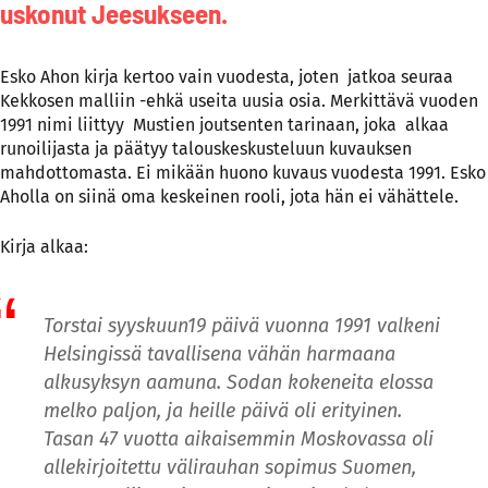
uskonut Jeesukseen.
Esko Ahon kirja kertoo vain vuodesta, joten jatkoa seuraa
Kekkosen malliin -ehkä useita uusia osia. Merkittävä vuoden
1991 nimi liittyy Mustien joutsenten tarinaan, joka alkaa
runoilijasta ja päätyy talouskeskusteluun kuvauksen
mahdottomasta. Ei mikään huono kuvaus vuodesta 1991. Esko
Aholla on siinä oma keskeinen rooli, jota hän ei vähättele.
Kirja alkaa:
Torstai syyskuun19 päivä vuonna 1991 valkeni
Helsingissä tavallisena vähän harmaana
alkusyksyn aamuna. Sodan kokeneita elossa
melko paljon, ja heille päivä oli erityinen.
Tasan 47 vuotta aikaisemmin Moskovassa oli
allekirjoitettu välirauhan sopimus Suomen,