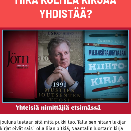
YHDISTÄÄ?
Jouluna luetaan sitä mitä pukki tuo. Tällaisen hitaan lukijan
kirjat eivät saisi olla liian pitkiä; Naantalin luostarin kirja