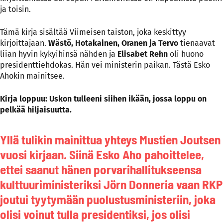
ja toisin.
Tämä kirja sisältää Viimeisen taiston, joka keskittyy
kirjoittajaan.
Wästö, Hotakainen, Oranen ja Tervo
tienaavat
liian hyvin kykyihinsä nähden ja
Elisabet Rehn
oli huono
presidenttiehdokas. Hän vei ministerin paikan. Tästä Esko
Ahokin mainitsee.
Kirja loppuu: Uskon tulleeni siihen ikään, jossa loppu on
pelkää hiljaisuutta.
Yllä tulikin mainittua yhteys Mustien Joutsen
vuosi kirjaan. Siinä Esko Aho pahoittelee,
ettei saanut hänen porvarihallitukseensa
kulttuuriministeriksi Jörn Donneria vaan RKP
joutui tyytymään puolustusministeriin, joka
olisi voinut tulla presidentiksi, jos olisi