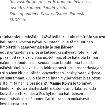
Neuvostoliiton ja Ison-Britannian keksen….
tästedes Suomen Pankki vastaa
Säästöpankkien Keskus-Osake- Pankista,
SKOPista.
Olinhan siellä minäkin – ikävä kyllä. Kuuluin nimittäin SKOP:n
hallintoneuvoston työvaliokuntaan, jolle tämä uutinen
ilmoitettiin aamuvarhaisella ja sen jälkeen
eduskuntaryhmään, jossa katseet kääntyivät. Jotenkin piti
pokan pitää ja vahvistaa asetelmaa, ettei hätä ole tämän
näköinen. Jouduin siis seuraamaan tapahtumia toisesta
näkövinkkelistä, vaikka olinkin opposition kansanedustajana.
Esko Ahon kirja ei tähän kysymykseen keskity, vaan kirjassa
on suuremmat kuvioit ja maailman myllerrykset ja selostus
siitä, mitä hän ja presidentti
Mauno Koivisto
toimivat.
Mielenkiintoisia yksityiskohtia kuten esimerkiksi se, että
Koivisto oli tukemassa Ecu kytkentää hallituksen
enemmistön eikä Suomen Pankin kannan mukaisesti
kesäkuussa 1991.