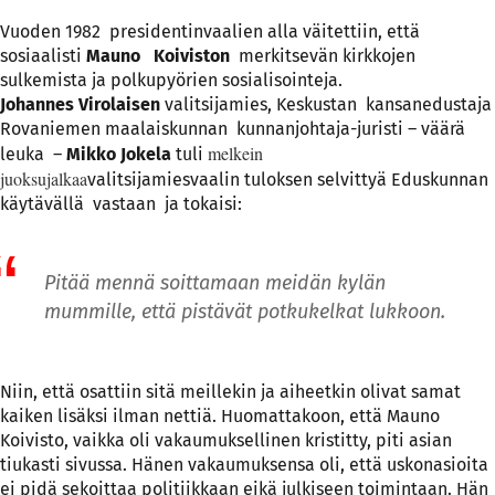
Vuoden 1982 presidentinvaalien alla väitettiin, että
sosiaalisti
Mauno Koiviston
merkitsevän kirkkojen
sulkemista ja polkupyörien sosialisointeja.
Johannes Virolaisen
valitsijamies, Keskustan kansanedustaja
Rovaniemen maalaiskunnan kunnanjohtaja-juristi – väärä
melkein
leuka –
Mikko Jokela
tuli
juoksujalkaa
valitsijamiesvaalin tuloksen selvittyä Eduskunnan
käytävällä vastaan ja tokaisi:
Pitää mennä soittamaan meidän kylän
mummille, että pistävät potkukelkat lukkoon.
Niin, että osattiin sitä meillekin ja aiheetkin olivat samat
kaiken lisäksi ilman nettiä. Huomattakoon, että Mauno
Koivisto, vaikka oli vakaumuksellinen kristitty, piti asian
tiukasti sivussa. Hänen vakaumuksensa oli, että uskonasioita
ei pidä sekoittaa politiikkaan eikä julkiseen toimintaan. Hän