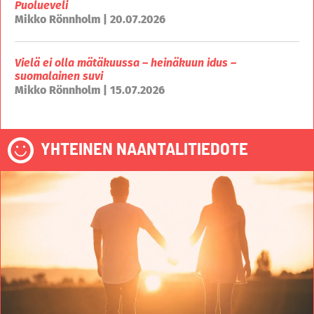
Puolueveli
Mikko Rönnholm | 20.07.2026
Vielä ei olla mätäkuussa – heinäkuun idus –
suomalainen suvi
Mikko Rönnholm | 15.07.2026
YHTEINEN NAANTALITIEDOTE