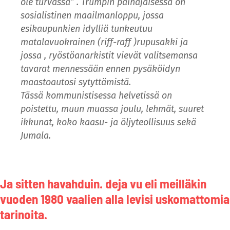
ole turvassa” . Trumpin painajaisessa on
sosialistinen maailmanloppu, jossa
esikaupunkien idylliä tunkeutuu
matalavuokrainen (riff-raff )rupusakki ja
jossa , ryöstöanarkistit vievät valitsemansa
tavarat mennessään ennen pysäköidyn
maastoautosi sytyttämistä.
Tässä kommunistisessa helvetissä on
poistettu, muun muassa joulu, lehmät, suuret
ikkunat, koko kaasu- ja öljyteollisuus sekä
Jumala.
Ja sitten havahduin. deja vu eli meilläkin
vuoden 1980 vaalien alla levisi uskomattomia
tarinoita.