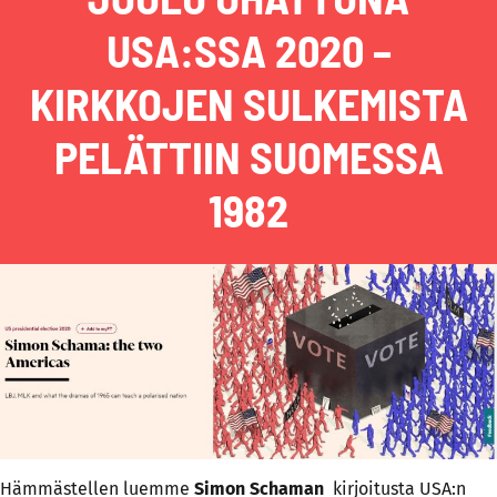
USA:SSA 2020 –
KIRKKOJEN SULKEMISTA
PELÄTTIIN SUOMESSA
1982
Hämmästellen luemme
Simon Schaman
kirjoitusta USA:n