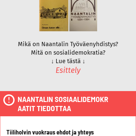
Mikä on Naantalin Työväenyhdistys?
Mitä on sosialidemokratia?
↓
Lue tästä
↓
Esittely
NAANTALIN SOSIAALIDEMOKR
AATIT TIEDOTTAA
Tiiliholvin vuokraus ehdot ja yhteys