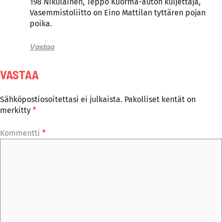
198 Nikulainen, Teppo Kuorma-auton kuljettaja,
Vasemmistoliitto on Eino Mattilan tyttären pojan
poika.
Vastaa
VASTAA
Sähköpostiosoitettasi ei julkaista.
Pakolliset kentät on
merkitty
*
Kommentti
*