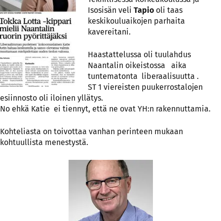
Isosisän veli
Tapio
oli taas
keskikouluaikojen parhaita
kavereitani.
Haastattelussa oli tuulahdus
Naantalin oikeistossa aika
tuntematonta liberaalisuutta .
ST 1 viereisten puukerrostalojen
esiinnosto oli iloinen yllätys.
No ehkä Katie ei tiennyt, että ne ovat YH:n rakennuttamia.
Kohteliasta on toivottaa vanhan perinteen mukaan
kohtuullista menestystä.