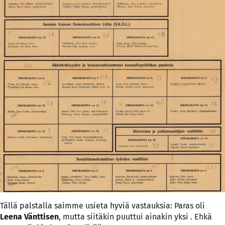
Tällä palstalla saimme usieta hyviä vastauksia: Paras oli
Leena Vänttisen
, mutta siitäkin puuttui ainakin yksi . Ehkä