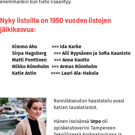
enemmänkin kun tieto lisääntyy.
Nyky listoilla on 1950 vuoden listojen
jälkikasvua:
Kimmo Aho >>> Ida Karke
Sirpa Hagsberg >>> Aili Ryynänen ja Sofia Kaunisto
Matti Penttinen >>> Anna Kautto
Mikko Rönnholm >>> Armas Rönnholm
Katie Astin >>>> Lauri Ala-Hakula
Rannikkseudun haastatelu avasi
Katien taustatiedot.
Hänen isoisänsä
Urpo
oli
opiskelutoverini Tampereen
Teknillisessä Korkeakoulussa ja