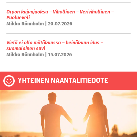
Orpon kujanjuoksu – Vihollinen – Verivihollinen –
Puolueveli
Mikko Rönnholm | 20.07.2026
Vielä ei olla mätäkuussa – heinäkuun idus –
suomalainen suvi
Mikko Rönnholm | 15.07.2026
YHTEINEN NAANTALITIEDOTE