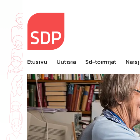
Skip
to
content
Etusivu
Uutisia
Sd-toimijat
Naisj