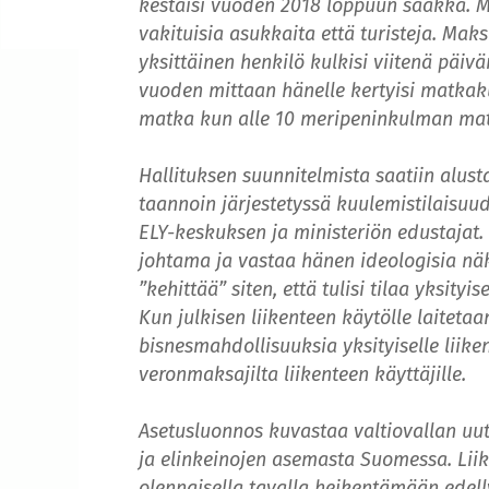
kestäisi vuoden 2018 loppuun saakka. M
vakituisia asukkaita että turisteja. Mak
yksittäinen henkilö kulkisi viitenä päi
vuoden mittaan hänelle kertyisi matkaku
matka kun alle 10 meripeninkulman mat
Hallituksen suunnitelmista saatiin alust
taannoin järjestetyssä kuulemistilaisuud
ELY-keskuksen ja ministeriön edustajat.
johtama ja vastaa hänen ideologisia näk
”kehittää” siten, että tulisi tilaa yksityis
Kun julkisen liikenteen käytölle laitetaa
bisnesmahdollisuuksia yksityiselle liiken
veronmaksajilta liikenteen käyttäjille.
Asetusluonnos kuvastaa valtiovallan uut
ja elinkeinojen asemasta Suomessa. Lii
olennaisella tavalla heikentämään edelly