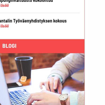
 lisää
ntalin Työväenyhdistyksen kokous
 lisää
BLOGI