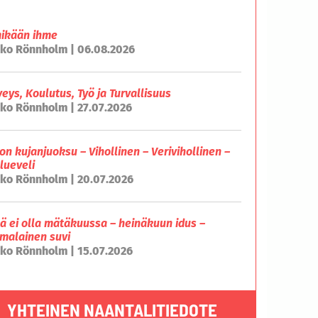
mikään ihme
ko Rönnholm | 06.08.2026
veys, Koulutus, Työ ja Turvallisuus
ko Rönnholm | 27.07.2026
on kujanjuoksu – Vihollinen – Verivihollinen –
lueveli
ko Rönnholm | 20.07.2026
lä ei olla mätäkuussa – heinäkuun idus –
malainen suvi
ko Rönnholm | 15.07.2026
YHTEINEN NAANTALITIEDOTE