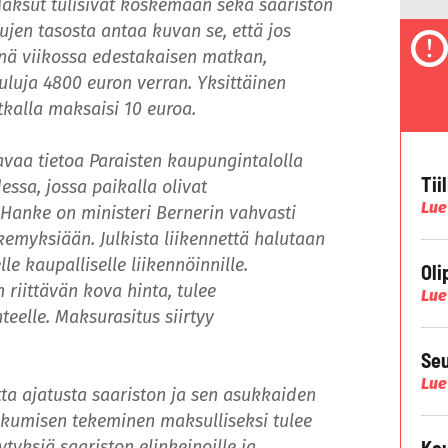
aksut tulisivat koskemaan sekä saariston
sujen tasosta antaa kuvan se, että jos
vänä viikossa edestakaisen matkan,
luja 4800 euron verran. Yksittäinen
kalla maksaisi 10 euroa.
avaa tietoa Paraisten kaupungintalolla
Tii
essa, jossa paikalla olivat
Lue
 Hanke on ministeri Bernerin vahvasti
emyksiään. Julkista liikennettä halutaan
elle kaupalliselle liikennöinnille.
Oli
n riittävän kova hinta, tulee
Lue
teelle. Maksurasitus siirtyy
Seu
Lue
ta ajatusta saariston ja sen asukkaiden
kkumisen tekeminen maksulliseksi tulee
tyksiä saariston elinkeinoille ja
Kau