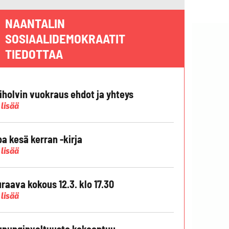
NAANTALIN
SOSIAALIDEMOKRAATIT
TIEDOTTAA
liholvin vuokraus ehdot ja yhteys
 lisää
pa kesä kerran -kirja
 lisää
raava kokous 12.3. klo 17.30
 lisää
punginvaltuusto kokoontuu