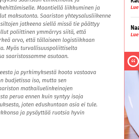
ehittämiselle. Maantiellä liikkuminen ja
Lue
ollut maksutonta. Saariston yhteysalusliikenne
ltojen jatkeena siellä missä tie päättyy
Naa
llut poliittinen ymmärrys siitä, että
Lue
keä arvo, että tällaiseen logistiikkaan
a. Myös turvallisuuspoliittiselta
assa saaristossamme asutaan.
teesta ja pyrkimyksestä koota vastaava
on budjetissa iso, mutta sen
aariston matkailuelinkeinojen
sasta perua ennen kuin syntyy isoja
uksesta, joten eduskuntaan asia ei tule.
ukkonsa ja pysäyttää ruotsia hyvin