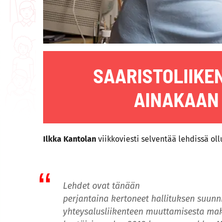
SAARISTOLIIKE
AINAKAAN
Ilkka Kantolan
viikkoviesti selventää lehdissä oll
Lehdet ovat tänään
perjantaina kertoneet hallituksen suunn
yhteysalusliikenteen muuttamisesta maksu