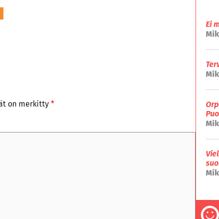
Ei 
Mik
Ter
Mik
tät on merkitty
*
Orp
Puo
Mik
Vie
suo
Mik