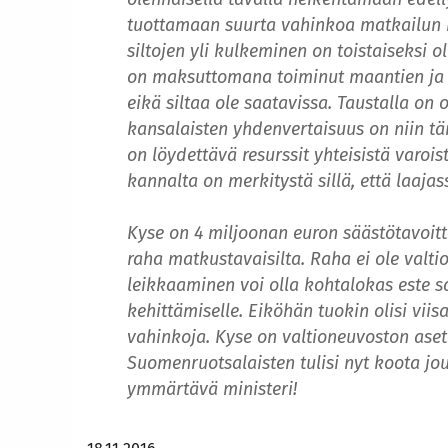
tuottamaan suurta vahinkoa matkailun k
siltojen yli kulkeminen on toistaiseksi 
on maksuttomana toiminut maantien ja si
eikä siltaa ole saatavissa. Taustalla on o
kansalaisten yhdenvertaisuus on niin tär
on löydettävä resurssit yhteisistä varoist
kannalta on merkitystä sillä, että laaj
Kyse on 4 miljoonan euron säästötavoit
raha matkustavaisilta. Raha ei ole valti
leikkaaminen voi olla kohtalokas este s
kehittämiselle. Eiköhän tuokin olisi vii
vahinkoja. Kyse on valtioneuvoston aset
Suomenruotsalaisten tulisi nyt koota jo
ymmärtävä ministeri!