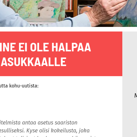
NNE EI OLE HALPAA
 ASUKKAALLE
utta kohu-uutista:
itelmista antaa asetus saariston
lliseksi. Kyse olisi kokeilusta, joka