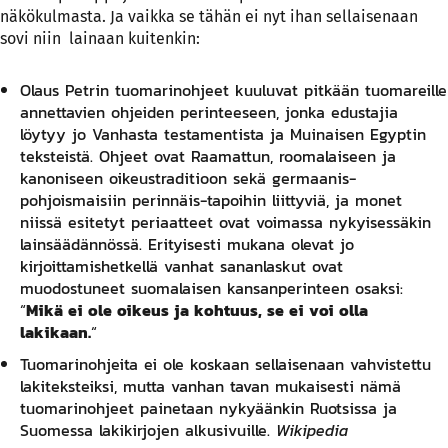
näkökulmasta. Ja vaikka se tähän ei nyt ihan sellaisenaan
sovi niin lainaan kuitenkin:
Olaus Petrin
tuomarinohjeet
kuuluvat pitkään tuomareille
annettavien ohjeiden perinteeseen, jonka edustajia
löytyy jo
Vanhasta testamentista
ja
Muinaisen Egyptin
teksteistä. Ohjeet ovat
Raamattun
,
roomalaiseen
ja
kanoniseen oikeustraditioon
sekä germaanis-
pohjoismaisiin perinnäis-tapoihin liittyviä, ja monet
niissä esitetyt periaatteet ovat voimassa nykyisessäkin
lainsäädännössä. Erityisesti mukana olevat jo
kirjoittamishetkellä vanhat
sananlaskut
ovat
muodostuneet suomalaisen kansanperinteen osaksi:
“
Mikä ei ole oikeus ja kohtuus, se ei voi olla
lakikaan.
“
Tuomarinohjeita ei ole koskaan sellaisenaan vahvistettu
lakiteksteiksi, mutta vanhan tavan mukaisesti nämä
tuomarinohjeet painetaan nykyäänkin
Ruotsissa
ja
Suomessa
lakikirjojen alkusivuille.
Wikipedia