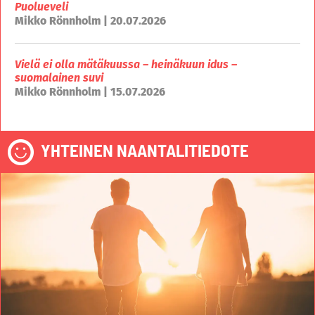
Puolueveli
Mikko Rönnholm | 20.07.2026
Vielä ei olla mätäkuussa – heinäkuun idus –
suomalainen suvi
Mikko Rönnholm | 15.07.2026
YHTEINEN NAANTALITIEDOTE