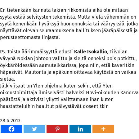
En tietenkään kannata lakien rikkomista eikä ole mitään
syytä estää selvitysten tekemistä. Mutta vielä vähemmän on
syytä kenenkään hyväksyä huononnuksia tai vääryyksiä, jotka
näyttävät olevan seuraamuksena hallituksen jääräpäisestä ja
perusteettomasta linjasta.
Ps. Toista äärimmäisyyttä edusti
Kalle Isokallio
, Tiivolan
vävynä Nokian johtoon valittu ja sieltä onneksi pois potkittu,
öykkäröidessään aamutelkkarissa, jopa niin, että kaveritkin
häpesivät. Mautonta ja epäkunnioittavaa käytöstä on vaikea
sietää.
Jälkiviisaat on Ylen ohjelma kuten sekin, että Ylen
oikeustoimittaja ilmiselvästi halveksi Hovi-oikeuden Kanerva
päätöstä ja aktivisti yllytti valittamaan ihan kuten
haastatteluihin haalitut päivystävät dosentitkin
28.6.2013