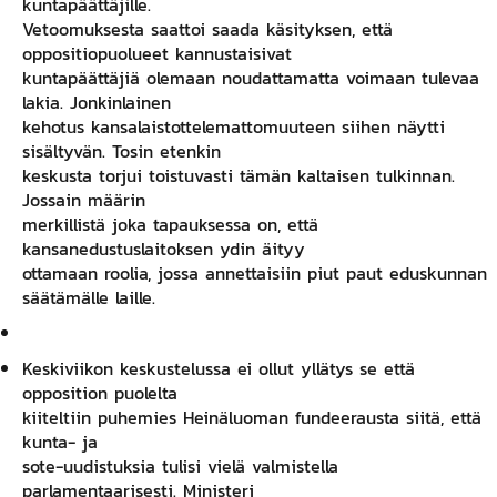
kuntapäättäjille.
Vetoomuksesta saattoi saada käsityksen, että
oppositiopuolueet kannustaisivat
kuntapäättäjiä olemaan noudattamatta voimaan tulevaa
lakia. Jonkinlainen
kehotus kansalaistottelemattomuuteen siihen näytti
sisältyvän. Tosin etenkin
keskusta torjui toistuvasti tämän kaltaisen tulkinnan.
Jossain määrin
merkillistä joka tapauksessa on, että
kansanedustuslaitoksen ydin äityy
ottamaan roolia, jossa annettaisiin piut paut eduskunnan
säätämälle laille.
Keskiviikon keskustelussa ei ollut yllätys se että
opposition puolelta
kiiteltiin puhemies Heinäluoman fundeerausta siitä, että
kunta- ja
sote-uudistuksia tulisi vielä valmistella
parlamentaarisesti. Ministeri