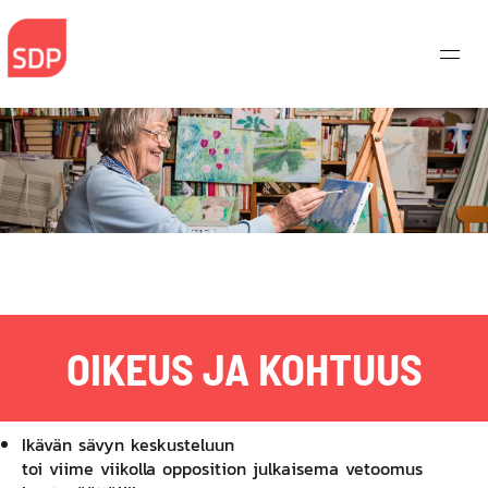
Skip
to
content
OIKEUS JA KOHTUUS
Ikävän sävyn keskusteluun
toi viime viikolla opposition julkaisema vetoomus
Haku: