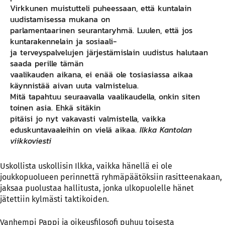
Virkkunen muistutteli puheessaan, että kuntalain
uudistamisessa mukana on
parlamentaarinen seurantaryhmä. Luulen, että jos
kuntarakennelain ja sosiaali-
ja terveyspalvelujen järjestämislain uudistus halutaan
saada perille tämän
vaalikauden aikana, ei enää ole tosiasiassa aikaa
käynnistää aivan uuta valmistelua.
Mitä tapahtuu seuraavalla vaalikaudella, onkin siten
toinen asia. Ehkä sitäkin
pitäisi jo nyt vakavasti valmistella, vaikka
eduskuntavaaleihin on vielä aikaa.
Ilkka Kantolan
viikkoviesti
Uskollista uskollisin Ilkka, vaikka hänellä ei ole
joukkopuolueen perinnettä ryhmäpäätöksiin rasitteenakaan,
jaksaa puolustaa hallitusta, jonka ulkopuolelle hänet
jätettiin kylmästi taktikoiden.
Vanhempi Pappi ja oikeusfilosofi puhuu toisesta