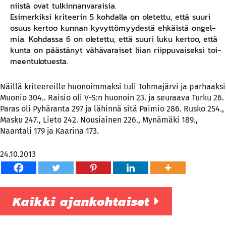
niis­tä ovat tul­kin­nan­va­rai­sia.
Esi­mer­kik­si kri­tee­rin 5 koh­dal­la on ole­tet­tu, et­tä suu­ri
osuus ker­too kun­nan ky­vyt­tö­myy­des­tä eh­käis­tä on­gel­
mia. Koh­das­sa 6 on ole­tet­tu, et­tä suu­ri lu­ku ker­too, et­tä
kun­ta on pääs­tä­nyt vä­hä­va­rai­set liian riip­pu­vai­sek­si toi­
meen­tu­lo­tues­ta.
Näillä kriteereille huonoimmaksi tuli Tohmajärvi ja parhaaksi
Muonio 304.. Raisio oli V-S:n huonoin 23. ja seuraava Turku 26.
Paras oli Pyhäranta 297 ja lähinnä sitä Paimio 286. Rusko 254.,
Masku 247., Lieto 242. Nousiainen 226., Mynämäki 189.,
Naantali 179 ja Kaarina 173.
24.10.2013
Kaikki ajankohtaiset