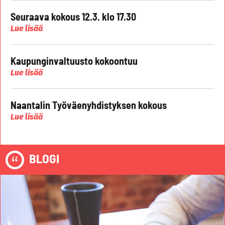
Seuraava kokous 12.3. klo 17.30
Lue lisää
Kaupunginvaltuusto kokoontuu
Lue lisää
Naantalin Työväenyhdistyksen kokous
Lue lisää
BLOGI