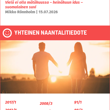
Vielä ei olla mätäkuussa – heinäkuun idus –
suomalainen suvi
Mikko Rönnholm | 15.07.2026
YHTEINEN NAANTALITIEDOTE
2017/1
91/1
2008/3