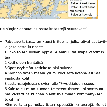
Helsingin Sanomat selostaa kriteerejä seuraavasti
Pal­ve­lu­ver­tai­lus­sa on kuu­si kri­tee­riä, jot­ka oli­vat saa­ta­vil­
la jo­kai­ses­ta kun­nas­ta:
1.On­ko toi­sen luo­kan op­pi­lail­le aa­mu- tai il­ta­päi­vä­toi­min­
taa
2.Ko­ti­hoi­don kun­ta­li­sä.
3.Ope­tus­ryh­män kes­ki­ko­ko ala­kou­lus­sa.
4.Ko­din­hoi­ta­jien mää­rä yli 75-vuo­tias­ta ko­to­na asu­vaa
van­hus­ta koh­ti.
5.Las­ten­suo­je­lus­sa ole­vien al­le 17-vuo­tiai­den osuus.
6.Kuin­ka suu­ri on kun­nan toi­meen­tu­lo­tuen ko­ko­nais­sum­
ma ver­rat­tu­na kun­nan pie­ni­tu­loi­sim­man kym­me­nyk­sen
tu­loi­hin?
HS:n ver­tai­lu pai­not­taa lis­tan lop­pu­pään kri­tee­re­jä. Mo­net