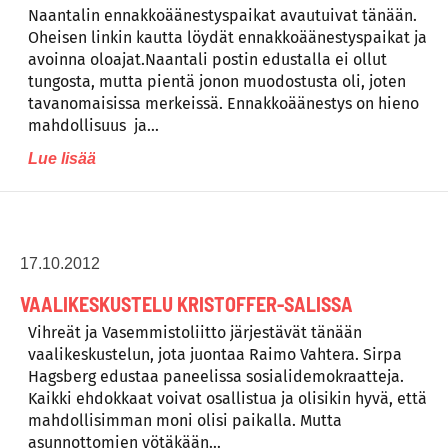
Naantalin ennakkoäänestyspaikat avautuivat tänään.
Oheisen linkin kautta löydät ennakkoäänestyspaikat ja
avoinna oloajat.Naantali postin edustalla ei ollut
tungosta, mutta pientä jonon muodostusta oli, joten
tavanomaisissa merkeissä. Ennakkoäänestys on hieno
mahdollisuus ja…
Lue lisää
17.10.2012
VAALIKESKUSTELU KRISTOFFER-SALISSA
Vihreät ja Vasemmistoliitto järjestävät tänään
vaalikeskustelun, jota juontaa Raimo Vahtera. Sirpa
Hagsberg edustaa paneelissa sosialidemokraatteja.
Kaikki ehdokkaat voivat osallistua ja olisikin hyvä, että
mahdollisimman moni olisi paikalla. Mutta
asunnottomien yötäkään…