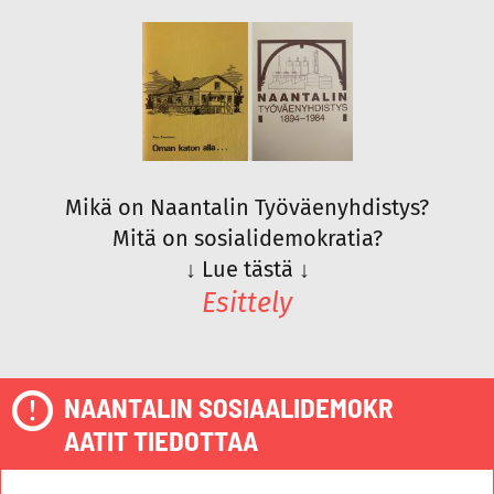
Mikä on Naantalin Työväenyhdistys?
Mitä on sosialidemokratia?
↓
Lue tästä
↓
Esittely
NAANTALIN SOSIAALIDEMOKR
AATIT TIEDOTTAA