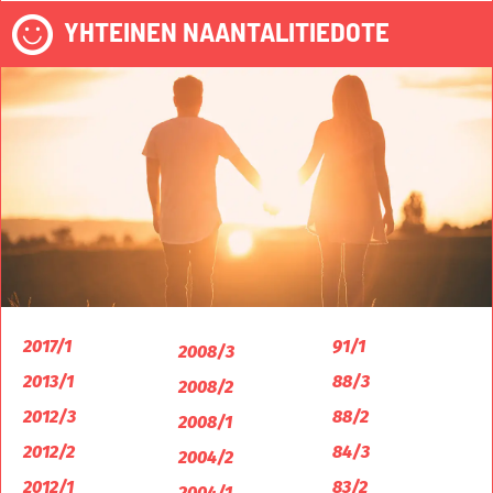
YHTEINEN NAANTALITIEDOTE
2017/1
91/1
2008/3
2013/1
88/3
2008/2
2012/3
88/2
2008/1
2012/2
84/3
2004/2
2012/1
83/2
2004/1