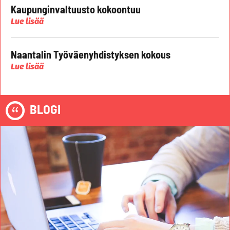
Kaupunginvaltuusto kokoontuu
Lue lisää
Naantalin Työväenyhdistyksen kokous
Lue lisää
BLOGI