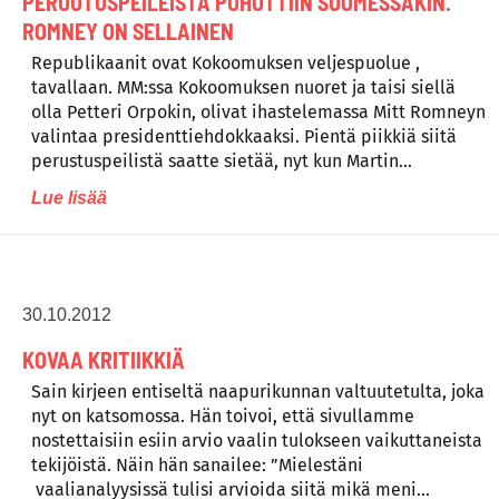
PERUUTUSPEILEISTÄ PUHUTTIIN SUOMESSAKIN.
ROMNEY ON SELLAINEN
Republikaanit ovat Kokoomuksen veljespuolue ,
tavallaan. MM:ssa Kokoomuksen nuoret ja taisi siellä
olla Petteri Orpokin, olivat ihastelemassa Mitt Romneyn
valintaa presidenttiehdokkaaksi. Pientä piikkiä siitä
perustuspeilistä saatte sietää, nyt kun Martin…
Lue lisää
30.10.2012
KOVAA KRITIIKKIÄ
Sain kirjeen entiseltä naapurikunnan valtuutetulta, joka
nyt on katsomossa. Hän toivoi, että sivullamme
nostettaisiin esiin arvio vaalin tulokseen vaikuttaneista
tekijöistä. Näin hän sanailee: ”Mielestäni
vaalianalyysissä tulisi arvioida siitä mikä meni…