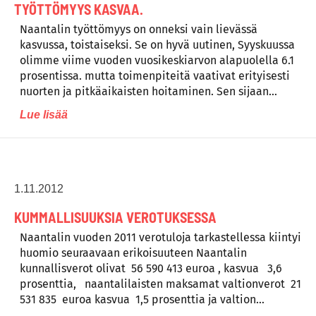
TYÖTTÖMYYS KASVAA.
Naantalin työttömyys on onneksi vain lievässä
kasvussa, toistaiseksi. Se on hyvä uutinen, Syyskuussa
olimme viime vuoden vuosikeskiarvon alapuolella 6.1
prosentissa. mutta toimenpiteitä vaativat erityisesti
nuorten ja pitkäaikaisten hoitaminen. Sen sijaan…
Lue lisää
1.11.2012
KUMMALLISUUKSIA VEROTUKSESSA
Naantalin vuoden 2011 verotuloja tarkastellessa kiintyi
huomio seuraavaan erikoisuuteen Naantalin
kunnallisverot olivat 56 590 413 euroa , kasvua 3,6
prosenttia, naantalilaisten maksamat valtionverot 21
531 835 euroa kasvua 1,5 prosenttia ja valtion…