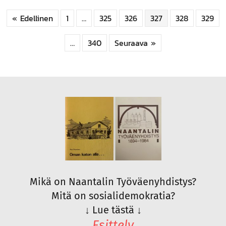
« Edellinen
1
…
325
326
327
328
329
…
340
Seuraava »
Mikä on Naantalin Työväenyhdistys?
Mitä on sosialidemokratia?
↓
Lue tästä
↓
Esittely