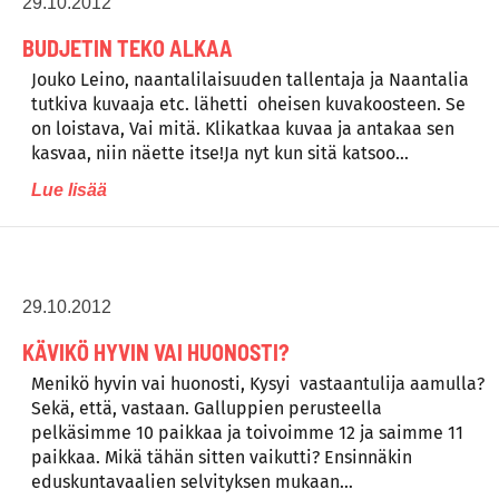
29.10.2012
BUDJETIN TEKO ALKAA
Jouko Leino, naantalilaisuuden tallentaja ja Naantalia
tutkiva kuvaaja etc. lähetti oheisen kuvakoosteen. Se
on loistava, Vai mitä. Klikatkaa kuvaa ja antakaa sen
kasvaa, niin näette itse!Ja nyt kun sitä katsoo…
Lue lisää
29.10.2012
KÄVIKÖ HYVIN VAI HUONOSTI?
Menikö hyvin vai huonosti, Kysyi vastaantulija aamulla?
Sekä, että, vastaan. Galluppien perusteella
pelkäsimme 10 paikkaa ja toivoimme 12 ja saimme 11
paikkaa. Mikä tähän sitten vaikutti? Ensinnäkin
eduskuntavaalien selvityksen mukaan…