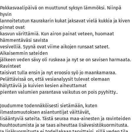
Pakkasvaalipäivä on muuttunut syksyn lämmöksi. Niinpä
hyvin
lannoitetutun Kaurakarin kukat jaksavat vielä kukkia ja kiven
pinnat ovat
kasvun värittämiä. Kun airon painat veteen, huomaat
hämmentäväsi savista
vesivelliä. Syynä ovat viime aikojen runsaat sateet.
Aikaisemmin sateiden
jälkeen veden sävy oli ruskeaa ja nyt se on savisen harmaata.
Ravinteet
taisivat tulla ensin ja nyt eroosio syö jo maankamaraa.
Pelättävissä on, että vesianalyysit tulevat olemaan
hälyttäviä ja kuivien kesien aiheuttamat
pienten valumien parantava vaikutus on pois pyyhitty..
Joudumme todennäköisesti sietämään, kuten
ilmastomuutoksen asiantuntijat väittävät,
lisääntyviä sateita. Tästä seuraa maa-ainesten ja ravinteiden
huuhtoutumista ja se taas aiheuttaa lisävesistökuormitusta.
Ja lisäkuormitusta ei todellakaan tarvittaisi, sillä veden tila