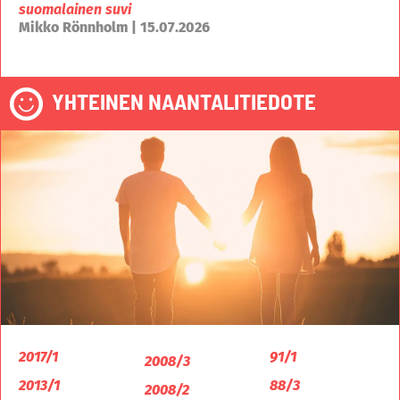
suomalainen suvi
Mikko Rönnholm | 15.07.2026
YHTEINEN NAANTALITIEDOTE
2017/1
91/1
2008/3
2013/1
88/3
2008/2