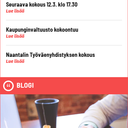
Seuraava kokous 12.3. klo 17.30
Lue lisää
Kaupunginvaltuusto kokoontuu
Lue lisää
Naantalin Työväenyhdistyksen kokous
Lue lisää
BLOGI