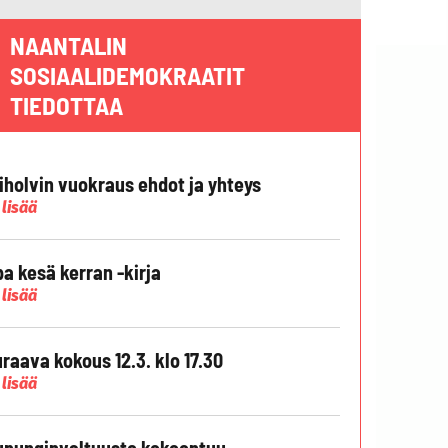
NAANTALIN
SOSIAALIDEMOKRAATIT
TIEDOTTAA
liholvin vuokraus ehdot ja yhteys
 lisää
pa kesä kerran -kirja
 lisää
raava kokous 12.3. klo 17.30
 lisää
punginvaltuusto kokoontuu