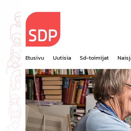
Skip
to
content
Etusivu
Uutisia
Sd-toimijat
Naisj