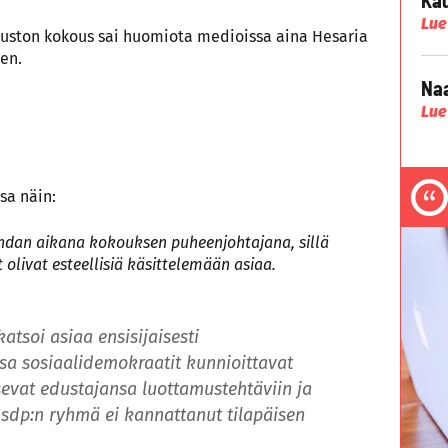
Lue
uuston kokous sai huomiota medioissa aina Hesaria
en.
Naa
Lue
sa näin:
ohdan aikana kokouksen puheenjohtajana, sillä
olivat esteellisiä käsittelemään asiaa.
tsoi asiaa ensisijaisesti
 sosiaalidemokraatit kunnioittavat
evat edustajansa luottamustehtäviin ja
 sdp:n ryhmä ei kannattanut tilapäisen