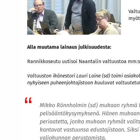
Valt
myöt
Alla muutama lainaus julkisuudesta:
Rannikkoseutu uutisoi Naantalin valtuustoa mm:s
Valtuuston ikänestori
Lauri Laine
(sd) toimi asiak
nykyiseen puheenjohtajistoon kuuluvat valtuutetut 
Mikko Rönnholmin
(sd) mukaan ryhmä ka
pelisääntökysymyksenä. Hänen mukaansa
periaatetta, jonka mukaan ryhmät valits
kantavat vastuunsa edustajistaan. Siksi
valiokunnan perustamista.