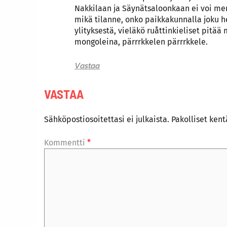
Nakkilaan ja Säynätsaloonkaan ei voi me
mikä tilanne, onko paikkakunnalla joku 
ylityksestä, vieläkö ruåttinkieliset pitä
mongoleina, pärrrkkelen pärrrkkele.
Vastaa
VASTAA
Sähköpostiosoitettasi ei julkaista.
Pakolliset ken
Kommentti
*