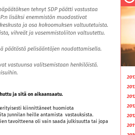
hmäpäätöksen tehnyt SDP päätti vastustaa
DP:n lisäksi enemmistön muodostivat
, keskusta ja osa kokoomuksen valtuutetuista.
a, vihreät ja vasemmistoliiton valtuutettu.
sä päätöstä pelisääntöjen noudattamisella.
vat vastuunsa valitsemistaan henkilöistä.
isuihin.
201
201
uttu ja sitä on aikaansaatu.
201
201
 erityisesti kiinnittäneet huomiota
ita Junnilan heille antamista vastauksista.
201
en tavoitteena oli vain saada julkisuutta tai jopa
201
201