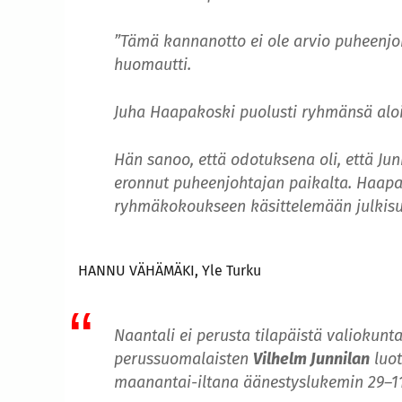
”Tämä kannanotto ei ole arvio puheenjo
huomautti.
Juha Haapakoski puolusti ryhmänsä alo
Hän sanoo, että odotuksena oli, että Junn
eronnut puheenjohtajan paikalta. Haapak
ryhmäkokoukseen käsittelemään julkisuud
HANNU VÄHÄMÄKI, Yle Turku
Naantali ei perusta tilapäistä valiokun
perussuomalaisten
Vilhelm Junnilan
luot
maanantai-iltana äänestyslukemin 29–11