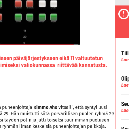
Tii
aiseen päiväjärjestykseen eikä 11 valtuutetun
Lue
oimiseksi valiokunnassa riittävää kannatusta.
Oli
Lue
Seu
n puheenjohtaja
Kimmo Aho
vitsaili, että syntyi uusi
Lue
 29. Hän muistutti siitä porvarillisen puolen ryhmä 29
si täyden potin ja jätti toiseksi suurimman puolueen
n ryhmän ilman keskeisiä puheenjohtajan paikkoja.
Kau