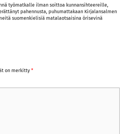
nnä työmatkalle ilman soittoa kunnansihteereille,
herättänyt pahennusta, puhumattakaan Kirjalansalmen
ä meitä suomenkielisiä matalaotsaisina örisevinä
tät on merkitty
*