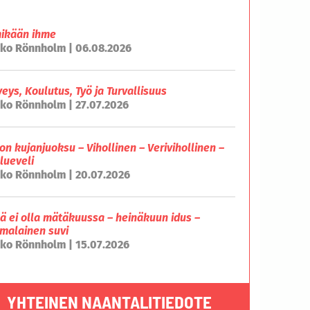
mikään ihme
ko Rönnholm | 06.08.2026
veys, Koulutus, Työ ja Turvallisuus
ko Rönnholm | 27.07.2026
on kujanjuoksu – Vihollinen – Verivihollinen –
lueveli
ko Rönnholm | 20.07.2026
lä ei olla mätäkuussa – heinäkuun idus –
malainen suvi
ko Rönnholm | 15.07.2026
YHTEINEN NAANTALITIEDOTE