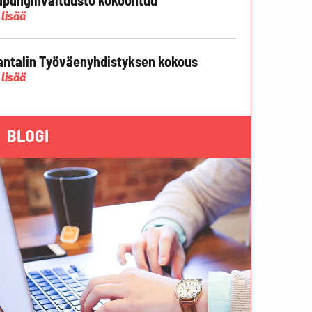
 lisää
ntalin Työväenyhdistyksen kokous
 lisää
BLOGI