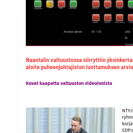
Naantalin valtuustossa siirryttiin yksinkert
aloite puheenjohtajiston luottamuksen arvi
Kuvat kaapattu valtuuston videoinnista
NTY:
ryhmä
korja
SDP: