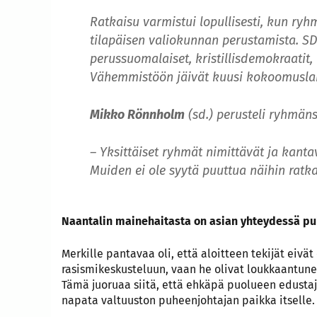
Ratkaisu varmistui lopullisesti, kun ry
tilapäisen valiokunnan perustamista. S
perussuomalaiset, kristillisdemokraatit
Vähemmistöön jäivät kuusi kokoomuslaist
Mikko Rönnholm
(sd.) perusteli ryhmän
– Yksittäiset ryhmät nimittävät ja kanta
Muiden ei ole syytä puuttua näihin ratka
Naantalin mainehaitasta on asian yhteydessä puh
Merkille pantavaa oli, että aloitteen tekijät eivät
rasismikeskusteluun, vaan he olivat loukkaantune
Tämä juoruaa siitä, että ehkäpä puolueen edustaji
napata valtuuston puheenjohtajan paikka itselle.