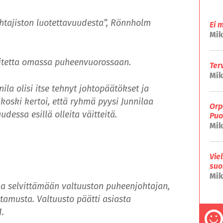
htajiston luotettavuudesta”, Rönnholm
Ei 
Mik
itetta omassa puheenvuorossaan.
Ter
Mik
ila olisi itse tehnyt johtopäätökset ja
oski kertoi, että ryhmä pyysi Junnilaa
Orp
essa esillä olleita väitteitä.
Puo
Mik
Vie
suo
Mik
taa selvittämään valtuuston puheenjohtajan,
tamusta. Valtuusto päätti asiasta
.