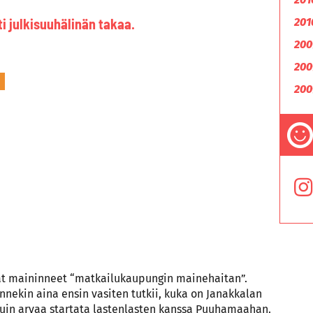
sti julkisuuhälinän takaa.
201
200
200
200
vat maininneet “matkailukaupungin mainehaitan”.
ekin aina ensin vasiten tutkii, kuka on Janakkalan
uin arvaa startata lastenlasten kanssa Puuhamaahan.