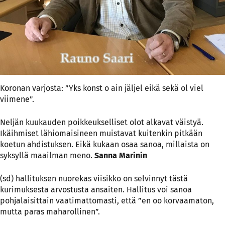
Koronan varjosta: ”Yks konst o ain jäljel eikä sekä ol viel
viimene”.
Neljän kuukauden poikkeukselliset olot alkavat väistyä.
Ikäihmiset lähiomaisineen muistavat kuitenkin pitkään
koetun ahdistuksen. Eikä kukaan osaa sanoa, millaista on
syksyllä maailman meno.
Sanna Marinin
(sd) hallituksen nuorekas viisikko on selvinnyt tästä
kurimuksesta arvostusta ansaiten. Hallitus voi sanoa
pohjalaisittain vaatimattomasti, että ”en oo korvaamaton,
mutta paras maharollinen”.