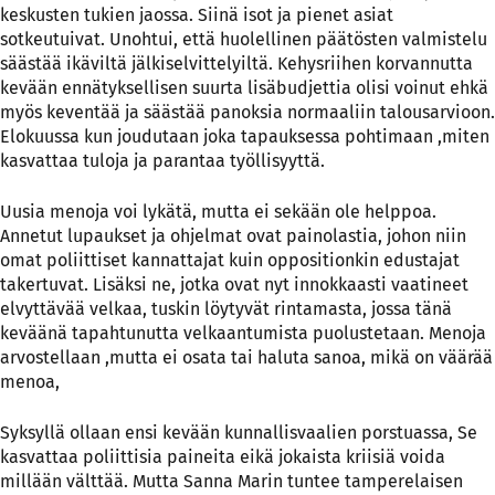
keskusten tukien jaossa. Siinä isot ja pienet asiat
sotkeutuivat. Unohtui, että huolellinen päätösten valmistelu
säästää ikäviltä jälkiselvittelyiltä. Kehysriihen korvannutta
kevään ennätyksellisen suurta lisäbudjettia olisi voinut ehkä
myös keventää ja säästää panoksia normaaliin talousarvioon.
Elokuussa kun joudutaan joka tapauksessa pohtimaan ,miten
kasvattaa tuloja ja parantaa työllisyyttä.
Uusia menoja voi lykätä, mutta ei sekään ole helppoa.
Annetut lupaukset ja ohjelmat ovat painolastia, johon niin
omat poliittiset kannattajat kuin oppositionkin edustajat
takertuvat. Lisäksi ne, jotka ovat nyt innokkaasti vaatineet
elvyttävää velkaa, tuskin löytyvät rintamasta, jossa tänä
keväänä tapahtunutta velkaantumista puolustetaan. Menoja
arvostellaan ,mutta ei osata tai haluta sanoa, mikä on väärää
menoa,
Syksyllä ollaan ensi kevään kunnallisvaalien porstuassa, Se
kasvattaa poliittisia paineita eikä jokaista kriisiä voida
millään välttää. Mutta Sanna Marin tuntee tamperelaisen