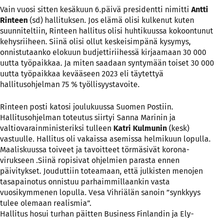
Vain vuosi sitten kesäkuun 6.päivä presidentti nimitti
Antti
Rinteen
(sd) hallituksen. Jos elämä olisi kulkenut kuten
suunniteltiin, Rinteen hallitus olisi huhtikuussa kokoontunut
kehysriiheen. Siinä olisi ollut keskeisimpänä kysymys,
onnistutaanko elokuun budjettiriihessä kirjaamaan 30 000
uutta työpaikkaa. Ja miten saadaan syntymään toiset 30 000
uutta työpaikkaa kevääseen 2023 eli täytettyä
hallitusohjelman 75 % työllisyystavoite.
Rinteen posti katosi joulukuussa Suomen Postiin.
Hallitusohjelman toteutus siirtyi Sanna Marinin ja
valtiovarainministeriksi tulleen
Katri Kulmunin
(kesk)
vastuulle. Hallitus oli vakaissa asemissa helmikuun lopulla.
Maaliskuussa toiveet ja tavoitteet törmäsivät korona-
virukseen .Siinä ropisivat ohjelmien parasta ennen
päivitykset. Jouduttiin toteamaan, että julkisten menojen
tasapainotus onnistuu parhaimmillaankin vasta
vuosikymmenen lopulla. Vesa Vihriälän sanoin ”synkkyys
tulee olemaan realismia”.
Hallitus hosui turhan päitten Business Finlandin ja Ely-