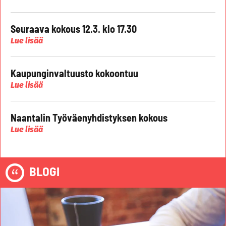
Seuraava kokous 12.3. klo 17.30
Lue lisää
Kaupunginvaltuusto kokoontuu
Lue lisää
Naantalin Työväenyhdistyksen kokous
Lue lisää
BLOGI