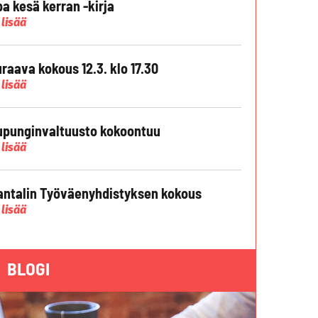
pa kesä kerran -kirja
 lisää
raava kokous 12.3. klo 17.30
 lisää
punginvaltuusto kokoontuu
 lisää
ntalin Työväenyhdistyksen kokous
 lisää
BLOGI