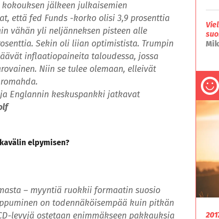
n kokouksen jälkeen julkaisemien
, että fed Funds -korko olisi 3,9 prosenttia
Vie
ain vähän yli neljänneksen pisteen alle
suo
senttia. Sekin oli liian optimistista. Trumpin
Mik
säävät inflaatiopaineita taloudessa, jossa
rovainen. Niin se tulee olemaan, elleivät
 romahda.
ja Englannin keskuspankki jatkavat
lf
aikavälin elpymisen?
masta – myyntiä ruokkii formaatin suosio
loppuminen on todennäköisempää kuin pitkän
201
 CD-levyjä ostetaan enimmäkseen pakkauksia