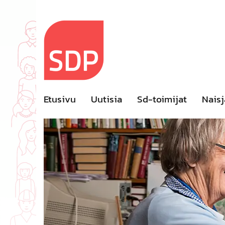
Skip
to
content
Etusivu
Uutisia
Sd-toimijat
Naisj