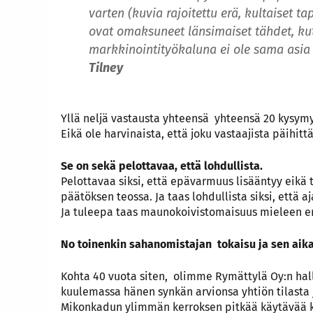
varten (kuvia rajoitettu erä, kultaiset ta
ovat omaksuneet länsimaiset tähdet, kut
markkinointityökaluna ei ole sama asia 
Tilney
Yllä neljä vastausta yhteensä yhteensä 20 kysymyk
Eikä ole harvinaista, että joku vastaajista päihitt
Se on sekä pelottavaa, että lohdullista.
Pelottavaa siksi, että epävarmuus lisääntyy eikä 
päätöksen teossa. Ja taas lohdullista siksi, että 
Ja tuleepa taas maunokoivistomaisuus mieleen en
No toinenkin sahanomistajan tokaisu ja sen aik
Kohta 40 vuota siten, olimme Rymättylä Oy:n hal
kuulemassa hänen synkän arvionsa yhtiön tilasta 
Mikonkadun ylimmän kerroksen pitkää käytävää ku