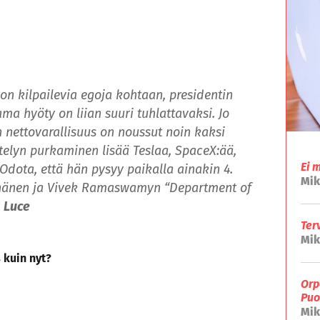
n kilpailevia egoja kohtaan, presidentin
a hyöty on liian suuri tuhlattavaksi. Jo
nettovarallisuus on noussut noin kaksi
telyn purkaminen lisää Teslaa, SpaceX:ää,
Ei 
Odota, että hän pysyy paikalla ainakin 4.
Mik
n hänen ja Vivek Ramaswamyn “Department of
 Luce
Ter
Mik
 kuin nyt?
Orp
Puo
Mik