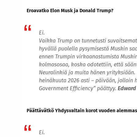
Eroavatko Elon Musk ja Donald Trump?
Ei.
Vaikka Trump on tunnetusti suvaitsemato
hyvällä puolella pysymisestä Muskin saam
ennen Trumpin virkaanastumista Muskin 
kolmasosaa, koska odotettiin, että sään
Neuralinkiä ja muita hänen yrityksiään. 
heinäkuuta 2026 asti – päivään, jolloi
Government Efficiency” päättyy.
Edward
Päättävätkö Yhdysvaltain korot vuoden alemmas
Ei.