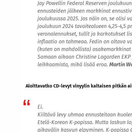
Jay Powellin Federal Reserven joulukuu
ennusteiden jälkeen markkinat ennustivat
joulukuussa 2025. Jos näin on, se olisi v
joulukuun 2024 tavoitealueen 4,25-4,5 pro
veronalennukset, tullit ja karkotukset li
inflaatio on tahmeaa. Fedin on oltava va
(kuten on mahdollista) osakemarkkinat
Samaan aikaan Christine Lagarden EKP 
leikkaamista, mikä lisää eroa.
Martin Wo
Aloittavatko CD-levyt vinyylin kaltaisen pitkän 
Ei.
Kiiltävä levy uhmaa ennusteitaan kuole
Etelä-Korean K-popissa. Mutta laskun 
aikavälin kasvun elpyminen. K-popissa