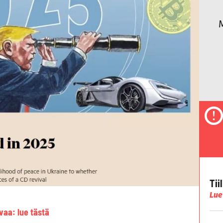
Tii
Lue
vaa: lue
tästä