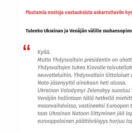
Muutamia nostoja vastauksista askarruttaviin kys
Tuleeko Ukrainan ja Venäjän välille rauhansopim
Kyllä.
Mutta Yhdysvaltain presidentin on uhatt
Yhdysvaltojen tukea Kiovalle taivutell
neuvotteluihin. Yhdysvaltain liittolaiset
Nato-jäsenyyttä ainakaan heti alussa.
Ukrainan Volodymyr Zelenskyy suostuu tos
Venäjän hallintaan tällä hetkellä miehit
maanvaihdoissa, vastineeksi Euroopan tu
taas Ukrainan Natoon liittyminen jää lopu
eurooppalainen päättäväisyys horjuu lo