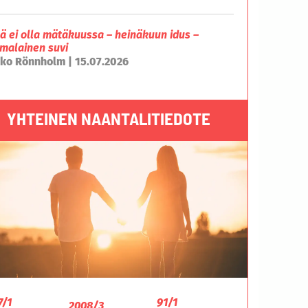
lä ei olla mätäkuussa – heinäkuun idus –
malainen suvi
ko Rönnholm | 15.07.2026
YHTEINEN NAANTALITIEDOTE
7/1
91/1
2008/3