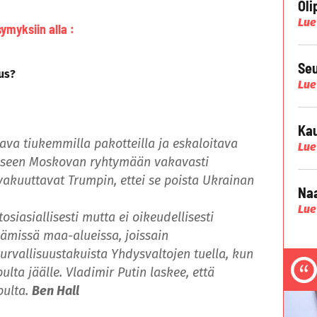
Oli
Lue
ymyksiin alla :
Seu
us?
Lue
Kau
ava tiukemmilla pakotteilla ja eskaloitava
Lue
akseen Moskovan ryhtymään vakavasti
 vakuuttavat Trumpin, ettei se poista Ukrainan
Naa
Lue
iasiallisesti mutta ei oikeudellisesti
tämissä maa-alueissa, joissain
rvallisuustakuista Yhdysvaltojen tuella, kun
lta jäälle. Vladimir Putin laskee, että
pulta.
Ben Hall