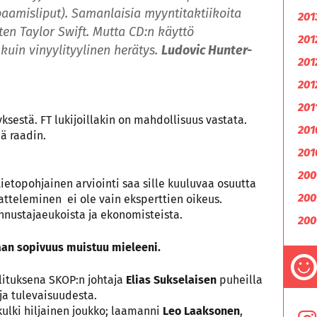
paamisliput). Samanlaisia ​​myyntitaktiikoita
201
en Taylor Swift. Mutta CD:n käyttö
201
kuin vinyylityylinen herätys.
Ludovic Hunter-
201
201
201
sestä. FT lukijoillakin on mahdollisuus vastata.
201
ää raadin.
201
200
tietopohjainen arviointi saa sille kuuluvaa osuutta
200
ajatteleminen ei ole vain eksperttien oikeus.
nustajaeukoista ja ekonomisteista.
200
aan sopivuus muistuu mieleeni.
lituksena SKOP:n johtaja
Elias Sukselaisen
puheilla
ja tulevaisuudesta.
lki hiljainen joukko; laamanni
Leo Laaksonen
,