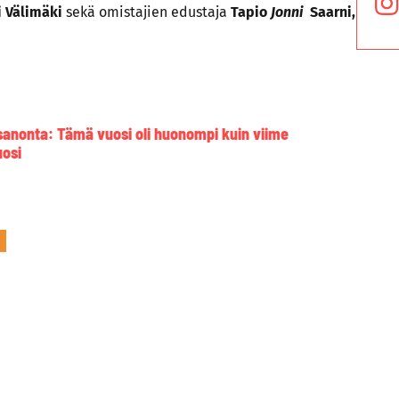
i Välimäki
sekä omistajien edustaja
Tapio
Jonni
Saarni,
sanonta: Tämä vuosi oli huonompi kuin viime
uosi