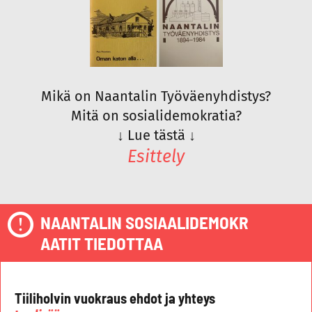
Mikä on Naantalin Työväenyhdistys?
Mitä on sosialidemokratia?
↓
Lue tästä
↓
Esittely
NAANTALIN SOSIAALIDEMOKR
AATIT TIEDOTTAA
Tiiliholvin vuokraus ehdot ja yhteys