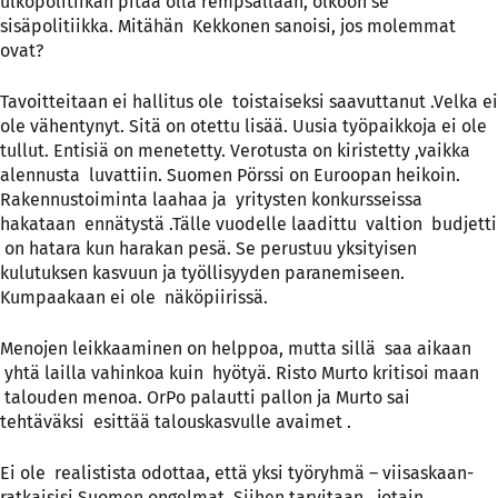
ulkopolitiikan pitää olla rempsallaan, olkoon se
sisäpolitiikka. Mitähän Kekkonen sanoisi, jos molemmat
ovat?
Tavoitteitaan ei hallitus ole toistaiseksi saavuttanut .Velka ei
ole vähentynyt. Sitä on otettu lisää. Uusia työpaikkoja ei ole
tullut. Entisiä on menetetty. Verotusta on kiristetty ,vaikka
alennusta luvattiin. Suomen Pörssi on Euroopan heikoin.
Rakennustoiminta laahaa ja yritysten konkursseissa
hakataan ennätystä .Tälle vuodelle laadittu valtion budjetti
on hatara kun harakan pesä. Se perustuu yksityisen
kulutuksen kasvuun ja työllisyyden paranemiseen.
Kumpaakaan ei ole näköpiirissä.
Menojen leikkaaminen on helppoa, mutta sillä saa aikaan
yhtä lailla vahinkoa kuin hyötyä. Risto Murto kritisoi maan
talouden menoa. OrPo palautti pallon ja Murto sai
tehtäväksi esittää talouskasvulle avaimet .
Ei ole realistista odottaa, että yksi työryhmä – viisaskaan-
ratkaisisi Suomen ongelmat .Siihen tarvitaan jotain