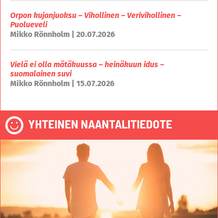
Orpon kujanjuoksu – Vihollinen – Verivihollinen –
Puolueveli
Mikko Rönnholm | 20.07.2026
Vielä ei olla mätäkuussa – heinäkuun idus –
suomalainen suvi
Mikko Rönnholm | 15.07.2026
YHTEINEN NAANTALITIEDOTE