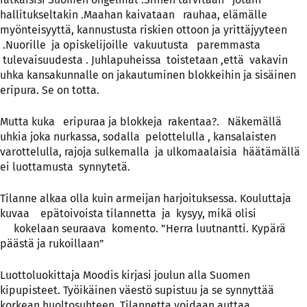
hallitukseltakin .Maahan kaivataan rauhaa, elämälle
myönteisyyttä, kannustusta riskien ottoon ja yrittäjyyteen
.Nuorille ja opiskelijoille vakuutusta paremmasta
tulevaisuudesta . Juhlapuheissa toistetaan ,että vakavin
uhka kansakunnalle on jakautuminen blokkeihin ja sisäinen
eripura. Se on totta.
Mutta kuka eripuraa ja blokkeja rakentaa?. Näkemällä
uhkia joka nurkassa, sodalla pelottelulla , kansalaisten
varottelulla, rajoja sulkemalla ja ulkomaalaisia häätämällä
ei luottamusta synnytetä.
Tilanne alkaa olla kuin armeijan harjoituksessa. Kouluttaja
kuvaa epätoivoista tilannetta ja kysyy, mikä olisi
kokelaan seuraava komento. ”Herra luutnantti. Kypärä
päästä ja rukoillaan”
Luottoluokittaja Moodis kirjasi joulun alla Suomen
kipupisteet. Työikäinen väestö supistuu ja se synnyttää
korkean huoltosuhteen. Tilannetta voidaan auttaa