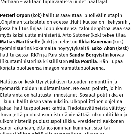
Varhaan – valitaan tuplavaalissa uudet päättäjät.
Petteri Orpon
(kok) hallitus saavuttaa puolivälin etapin
.Ohjelman tarkastelu on edessä .Huhtikuussa on kehysriihi,
jossa hallitus linjaa loppukautensa taloudenpitoa .Maa saa
myös kaksi uutta ministeriä. Arto Satonen(kok) tekee tilaa
Matias Marttiselle
(kok) ja pelastuu
Ilkka Kanervan
(kok)
työministerinä kokemalta nöyryytykseltä
Esko Ahon
(kesk)
hallituksessa. RKPn ja Paraisten
Sandra Berqvistin
korvaa
liikuntaministerinä kristillisten
Mika Poutila
. Hän lupaa
korjata puolueensa imagon raamattupuolueena.
Hallitus on keskittynyt julkisen talouden remonttiin ja
työmarkkinoiden uudistamiseen. Ne ovat pointit, joihin
Eteläranta on hallitusta innostanut .Sosiaalipolitiikka ei
kuulu hallituksen vahvuuksiin. Ulkopoliittinen ohjelma
jakaa hallituspuolueet kahtia. Tiedotusvälineistä välittyy
kuva ,että puolustusministeriä viehättää ulkopolitiikka ja
ulkoministeriä puolustuspolitiikka. Presidentti Kekkonen
sanoi aikanaan, että jos jomman kumman, sisä-tai