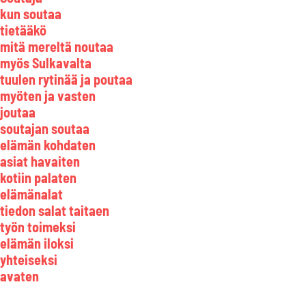
kun soutaa
tietääkö
mitä mereltä noutaa
myös Sulkavalta
tuulen rytinää ja poutaa
myöten ja vasten
joutaa
soutajan soutaa
elämän kohdaten
asiat havaiten
kotiin palaten
elämänalat
tiedon salat taitaen
työn toimeksi
elämän iloksi
yhteiseksi
avaten