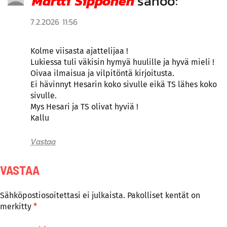
Martti Sipponen
sanoo:
7.2.2026 11:56
Kolme viisasta ajattelijaa !
Lukiessa tuli väkisin hymyä huulille ja hyvä mieli !
Oivaa ilmaisua ja vilpitöntä kirjoitusta.
Ei hävinnyt Hesarin koko sivulle eikä TS lähes koko
sivulle.
Mys Hesari ja TS olivat hyviä !
Kallu
Vastaa
VASTAA
Sähköpostiosoitettasi ei julkaista.
Pakolliset kentät on
merkitty
*