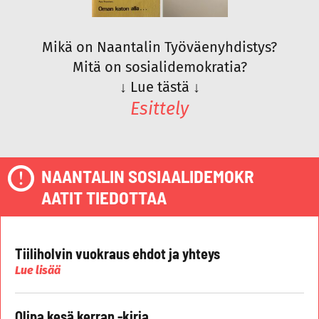
Mikä on Naantalin Työväenyhdistys?
Mitä on sosialidemokratia?
↓
Lue tästä
↓
Esittely
NAANTALIN SOSIAALIDEMOKR
AATIT TIEDOTTAA
Tiiliholvin vuokraus ehdot ja yhteys
Lue lisää
Olipa kesä kerran -kirja