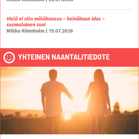
Vielä ei olla mätäkuussa – heinäkuun idus –
suomalainen suvi
Mikko Rönnholm | 15.07.2026
YHTEINEN NAANTALITIEDOTE