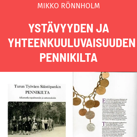
MIKKO RÖNNHOLM
YSTÄVYYDEN JA
YHTEENKUULUVAISUUDEN
PENNIKILTA