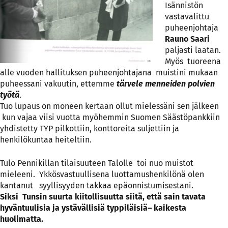
Isännistön
vastavalittu
puheenjohtaja
Rauno Saari
paljasti laatan.
Myös tuoreena
alle vuoden hallituksen puheenjohtajana muistini mukaan
puheessani vakuutin, ettemme
tärvele menneiden polvien
työtä
.
Tuo lupaus on moneen kertaan ollut mielessäni sen jälkeen
kun vajaa viisi vuotta myöhemmin Suomen Säästöpankkiin
yhdistetty TYP pilkottiin, konttoreita suljettiin ja
henkilökuntaa heiteltiin.
Tulo Pennikillan tilaisuuteen Talolle toi nuo muistot
mieleeni. Ykkösvastuullisena luottamushenkilönä olen
kantanut syyllisyyden takkaa epäonnistumisestani.
Siksi Tunsin suurta kiitollisuutta siitä, että sain tavata
hyväntuulisia ja ystävällisiä typpiläisiä– kaikesta
huolimatta.