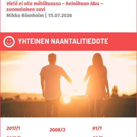
Vielä ei olla mätäkuussa – heinäkuun idus –
suomalainen suvi
Mikko Rönnholm | 15.07.2026
YHTEINEN NAANTALITIEDOTE
2017/1
91/1
2008/3