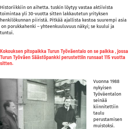
Historiikkiin on aihetta. tuskin löytyy vastaa aktiivista
toimintaa yli 30-vuotta sitten lakkautetun yrityksen
henkilökunnan piiristä. Pitkää ajallista kestoa suurempi asia
on porukkahenki – yhteenkuuluvuus näkyi; se kuului ja
tuntui.
Kokouksen pitopaikka Turun Työväentalo on se paikka , jossa
Turun Työväen Säästöpankki perustettiin runsaat 115 vuotta
sitten.
Vuonna 1988
nykyisen
Työväentalon
seinää
kiinnitettiin
taulu
perustamisen
muistoksi.