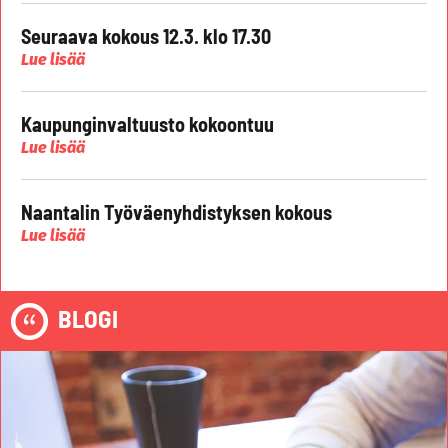
Seuraava kokous 12.3. klo 17.30
Lue lisää
Kaupunginvaltuusto kokoontuu
Lue lisää
Naantalin Työväenyhdistyksen kokous
Lue lisää
BLOGI