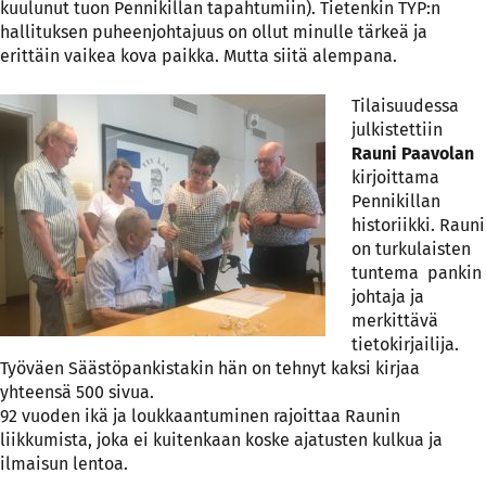
kuulunut tuon Pennikillan tapahtumiin). Tietenkin TYP:n
hallituksen puheenjohtajuus on ollut minulle tärkeä ja
erittäin vaikea kova paikka. Mutta siitä alempana.
Tilaisuudessa
julkistettiin
Rauni Paavolan
kirjoittama
Pennikillan
historiikki. Rauni
on turkulaisten
tuntema pankin
johtaja ja
merkittävä
tietokirjailija.
Työväen Säästöpankistakin hän on tehnyt kaksi kirjaa
yhteensä 500 sivua.
92 vuoden ikä ja loukkaantuminen rajoittaa Raunin
liikkumista, joka ei kuitenkaan koske ajatusten kulkua ja
ilmaisun lentoa.