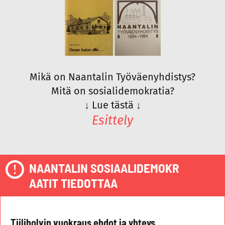
Mikä on Naantalin Työväenyhdistys?
Mitä on sosialidemokratia?
↓
Lue tästä
↓
Esittely
NAANTALIN SOSIAALIDEMOKR
AATIT TIEDOTTAA
Tiiliholvin vuokraus ehdot ja yhteys