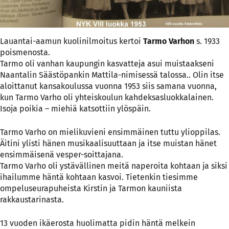
Lauantai-aamun kuolinilmoitus kertoi
Tarmo Varhon
s. 1933
poismenosta.
Tarmo oli vanhan kaupungin kasvatteja asui muistaakseni
Naantalin Säästöpankin Mattila-nimisessä talossa.. Olin itse
aloittanut kansakoulussa vuonna 1953 siis samana vuonna,
kun Tarmo Varho oli yhteiskoulun kahdeksasluokkalainen.
Isoja poikia – miehiä katsottiin ylöspäin.
Tarmo Varho on mielikuvieni ensimmäinen tuttu ylioppilas.
Äitini ylisti hänen musikaalisuuttaan ja itse muistan hänet
ensimmäisenä vesper-soittajana.
Tarmo Varho oli ystävällinen meitä naperoita kohtaan ja siksi
ihailumme häntä kohtaan kasvoi. Tietenkin tiesimme
ompeluseurapuheista Kirstin ja Tarmon kauniista
rakkaustarinasta.
13 vuoden ikäerosta huolimatta pidin häntä melkein