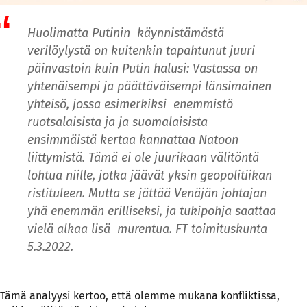
Huolimatta Putinin käynnistämästä
verilöylystä on kuitenkin tapahtunut juuri
päinvastoin kuin Putin halusi: Vastassa on
yhtenäisempi ja päättäväisempi länsimainen
yhteisö, jossa esimerkiksi enemmistö
ruotsalaisista ja ja suomalaisista
ensimmäistä kertaa kannattaa Natoon
liittymistä. Tämä ei ole juurikaan välitöntä
lohtua niille, jotka jäävät yksin geopolitiikan
ristituleen. Mutta se jättää Venäjän johtajan
yhä enemmän erilliseksi, ja tukipohja saattaa
vielä alkaa lisä murentua. FT toimituskunta
5.3.2022.
Tämä analyysi kertoo, että olemme mukana konfliktissa,