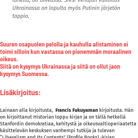
Ukrainassa on lopulta myös Putinin järjetön
tappio
.
Suuren osapuolen pelolla ja kauhulla alistaminen ei
toimi silloin kun vastassa on pienemmän moraalinen
oikeus.
Siitä on kysymys Ukrainassa ja siitä on ollut jaon
kysymys Suomessa.
Lisäkirjoitus:
Lainaan alla kirjoitusta,
Francis Fukuyaman
kirjoitusta. Hän
on kirjoittanut Historian loppu kirjan ja on tällä hetkellä
Stanfordin demokratiaa, kehitystä ja oikeusvaltioperiaatetta
käsittelevän keskuksen vanhempi tutkija ja tulevan
“Liberalism and Its Contents” (Profile Books) -kirjan