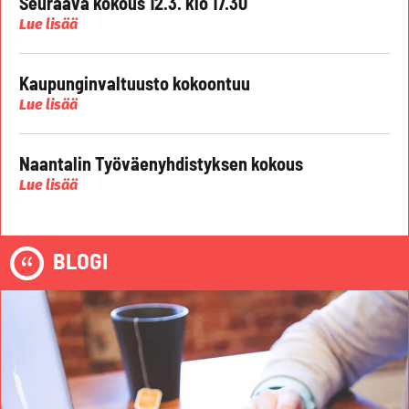
Seuraava kokous 12.3. klo 17.30
Lue lisää
Kaupunginvaltuusto kokoontuu
Lue lisää
Naantalin Työväenyhdistyksen kokous
Lue lisää
BLOGI