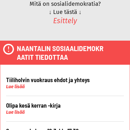
Mitä on sosialidemokratia?
↓
Lue tästä
↓
Esittely
NAANTALIN SOSIAALIDEMOKR
AATIT TIEDOTTAA
Tiiliholvin vuokraus ehdot ja yhteys
Lue lisää
Olipa kesä kerran -kirja
Lue lisää