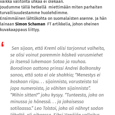
vaikka välitöntä uhkaa ei olekaan.
Joudumme tällä hetkellä miettimään miten parhaiten
turvallisuudestamme huolehdimme.
Ensimmäinen lähtökohta on suomalaisten asenne. Ja hän
lainaan
Simon Schaman
FT artikkelia, johon oheinen
kuvakaappaus liittyy.
Sen sijaan, että Kreml olisi tarjonnut valheita,
se olisi voinut paremmin käskeä varusmiehet
ja itsensä lukemaan Sotaa ja rauhaa.
Borodinon aattona prinssi Andrei Bolkonsky
sanoo, että sota ei ole shakkia; “Menestys ei
koskaan riipu. . . sijainnista, varusteista tai
jopa numeroista, ja vähiten sijainnista”.
“Mihin sitten?” joku kysyy. “Tunteesta, joka on
minussa ja hänessä. . . ja jokaisessa
sotilaassa.” Leo Tolstoi, joka oli nähnyt sodan
läheltä, oli oikeassa. Siksi Venäjän valloitus