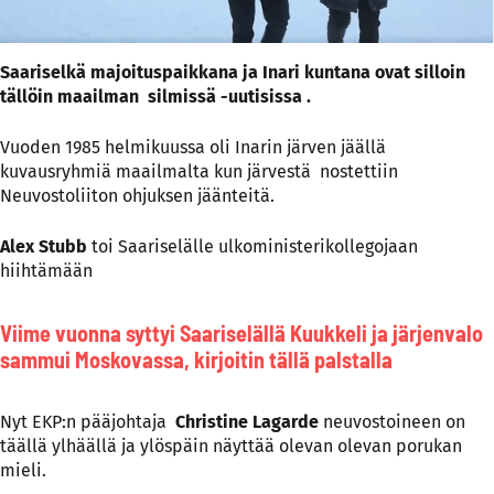
Saariselkä majoituspaikkana ja Inari kuntana ovat silloin
tällöin maailman silmissä -uutisissa .
Vuoden 1985 helmikuussa oli Inarin järven jäällä
kuvausryhmiä maailmalta kun järvestä nostettiin
Neuvostoliiton ohjuksen jäänteitä.
Alex Stubb
toi Saariselälle ulkoministerikollegojaan
hiihtämään
Viime vuonna syttyi Saariselällä Kuukkeli ja järjenvalo
sammui Moskovassa, kirjoitin tällä palstalla
Nyt EKP:n pääjohtaja
Christine Lagarde
neuvostoineen on
täällä ylhäällä ja ylöspäin näyttää olevan olevan porukan
mieli.