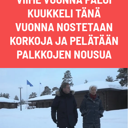
KUUKKELI TÄNÄ
VUONNA NOSTETAAN
KORKOJA JA PELÄTÄÄN
PALKKOJEN NOUSUA