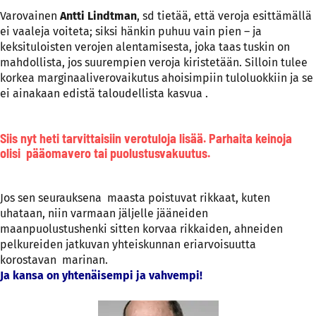
Varovainen
Antti Lindtman
, sd tietää, että veroja esittämällä
ei vaaleja voiteta; siksi hänkin puhuu vain pien – ja
keksituloisten verojen alentamisesta, joka taas tuskin on
mahdollista, jos suurempien veroja kiristetään. Silloin tulee
korkea marginaaliverovaikutus ahoisimpiin tuloluokkiin ja se
ei ainakaan edistä taloudellista kasvua .
Siis nyt heti tarvittaisiin verotuloja lisää. Parhaita keinoja
olisi pääomavero tai puolustusvakuutus.
Jos sen seurauksena maasta poistuvat rikkaat, kuten
uhataan, niin varmaan jäljelle jääneiden
maanpuolustushenki sitten korvaa rikkaiden, ahneiden
pelkureiden jatkuvan yhteiskunnan eriarvoisuutta
korostavan marinan.
Ja kansa on yhtenäisempi ja vahvempi!