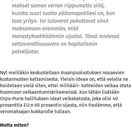
maksat saman verran riippumatta siitä,
kuinka suuri tuotto pääomapotillesi on, kun
taas yritys- tai tuloverot pakottavat sinut
maksamaan enemmän, mitä
menestyksekkäämmin sijoitat. Tässä mielessä
nettovarallisuusvero on kapitalismin
palvelijatar.
Nyt meilläkin keskustellaan maanpuolustuksen nousevien
kustannusten kattamisesta. Yleisin ideaa on, että velalla ne
hoidetaan vielä siten, ettei militääri- kohteiden velkaa oteta
huomioon velkaantumiskriteereissä. Kun tähän lisätään
Orpo-Purra hallituksen ideat velkakatosta, joka olisi 40
prosenttia EU:n 60 prosentin sijasta, niin tiedämme, että
veromaksajan kukkarolle tullaan.
Mutta miten?