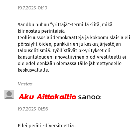
19.7.2025 01:19
Sandbu puhuu “yrittäjä”-termillä siitä, mikä
kiinnostaa perinteisiä
teollisuussosialidemokraatteja ja kokoomuslaisia eli
pörssiyhtiöiden, pankkiirien ja keskusjärjestöjen
talouselitismiä. Työllistävät pk-yritykset eli
kansantalouden innovatiivinen biodivrestiteetti ei
ole edelleenkään olemassa tälle jähmettyneelle
keskusvallalle.
Vastaa
Aku Aittokallio
sanoo:
19.7.2025 01:56
Ellei peräti -diversiteettiä…