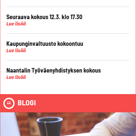
Seuraava kokous 12.3. klo 17.30
Lue lisää
Kaupunginvaltuusto kokoontuu
Lue lisää
Naantalin Työväenyhdistyksen kokous
Lue lisää
BLOGI