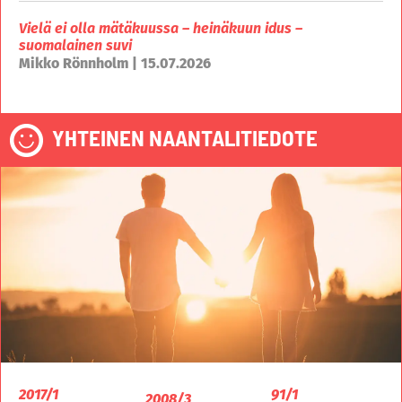
Vielä ei olla mätäkuussa – heinäkuun idus –
suomalainen suvi
Mikko Rönnholm | 15.07.2026
YHTEINEN NAANTALITIEDOTE
2017/1
91/1
2008/3