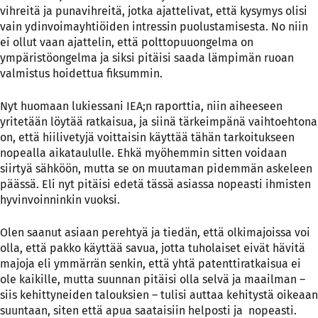
vihreitä ja punavihreitä, jotka ajattelivat, että kysymys olisi
vain ydinvoimayhtiöiden intressin puolustamisesta. No niin
ei ollut vaan ajattelin, että polttopuuongelma on
ympäristöongelma ja siksi pitäisi saada lämpimän ruoan
valmistus hoidettua fiksummin.
Nyt huomaan lukiessani IEA;n raporttia, niin aiheeseen
yritetään löytää ratkaisua, ja siinä tärkeimpänä vaihtoehtona
on, että hiilivetyjä voittaisin käyttää tähän tarkoitukseen
nopealla aikataululle. Ehkä myöhemmin sitten voidaan
siirtyä sähköön, mutta se on muutaman pidemmän askeleen
päässä. Eli nyt pitäisi edetä tässä asiassa nopeasti ihmisten
hyvinvoinninkin vuoksi.
Olen saanut asiaan perehtyä ja tiedän, että olkimajoissa voi
olla, että pakko käyttää savua, jotta tuholaiset eivät hävitä
majoja eli ymmärrän senkin, että yhtä patenttiratkaisua ei
ole kaikille, mutta suunnan pitäisi olla selvä ja maailman –
siis kehittyneiden talouksien – tulisi auttaa kehitystä oikeaan
suuntaan, siten että apua saataisiin helposti ja nopeasti.