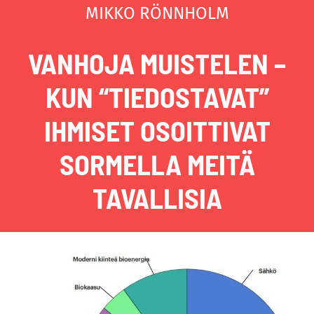
MIKKO RÖNNHOLM
VANHOJA MUISTELEN –
KUN “TIEDOSTAVAT”
IHMISET OSOITTIVAT
SORMELLA MEITÄ
TAVALLISIA