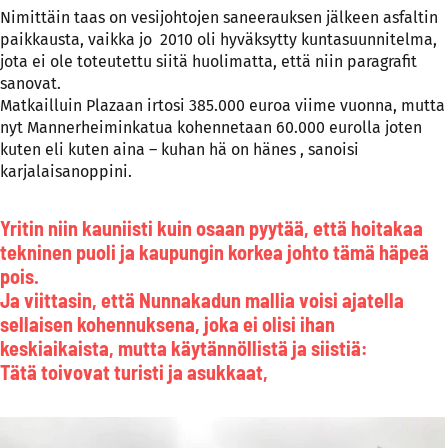
Nimittäin taas on vesijohtojen saneerauksen jälkeen asfaltin
paikkausta, vaikka jo 2010 oli hyväksytty kuntasuunnitelma,
jota ei ole toteutettu siitä huolimatta, että niin paragrafit
sanovat.
Matkailluin Plazaan irtosi 385.000 euroa viime vuonna, mutta
nyt Mannerheiminkatua kohennetaan 60.000 eurolla joten
kuten eli kuten aina – kuhan hä on hänes , sanoisi
karjalaisanoppini.
Yritin niin kauniisti kuin osaan pyytää, että hoitakaa
tekninen puoli ja kaupungin korkea johto tämä häpeä
pois.
Ja viittasin, että Nunnakadun mallia voisi ajatella
sellaisen kohennuksena, joka ei olisi ihan
keskiaikaista, mutta käytännöllistä ja siistiä:
Tätä toivovat turisti ja asukkaat,