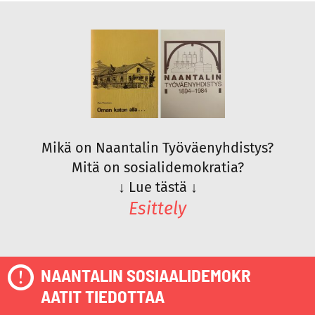
Mikä on Naantalin Työväenyhdistys?
Mitä on sosialidemokratia?
↓
Lue tästä
↓
Esittely
NAANTALIN SOSIAALIDEMOKR
AATIT TIEDOTTAA