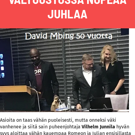
JUHLAA
Asioita on taas vähän puoleisesti, mutta onneksi väki
vanhenee ja siitä sain puheenjohtaja
Vilhelm Junnila
hyvän
syys aloittaa vähän kauempaa Romeon ja Julian ensisillasta