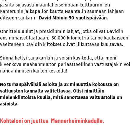
ja siitä sujuvasti maanläheisempään kulttuuriin eli
Kamerunin jalkapallon kautta Naantalin saamaan lahjaan
eiliseen sankarin
David Mbinin 50-vuotispäivään.
Onnittelulaulut ja presidiumin lahjat, jotka olivat Davidin
ensimmäiset laatuaan. 50.000 kilometriä tänne kaukaiseen
vaeltaneen Davidin kiitokset olivat liikuttavaa kuultavaa.
Siinnä heltyi sanakarikin ja voisin kuvitella, että moni
kivenkova maahanmuuton periaatteellinen vastustajakin voi
nähdä ihmisen kaiken keskellä!
No turhanpäiväisiä asioita ja 32 minuuttia kokousta on
valtuuston kannalta valitettavaa. Olisi nimittäin
mielenkiintoista kuulla, mitä sanottavaa valtuustolla on
asioista.
Kohtaloni on juuttua Mannerheiminkadulle.