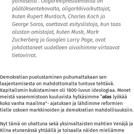
ydinaseita”. Oligarkkipresidenteillä on
päätöksentekovalta, oligarkkivaikuttajat,
kuten Rupert Murdoch, Charles Koch ja
George Soros, asettavat esityslistoja, kun taas
alustan omistajat, kuten Musk, Mark
Zuckerberg ja Googlen Larry Page, ovat
johdottaneet uudelleen aivoihimme virtaavat
tietovirrat.
Demokratian puolustaminen puhumattakaan sen
laajentamisesta on mahdottomalta tuntuva tehtävä.
Kapitalismin kukistaminen oli 1800-luvun ideologiaa. Monet
meistä vasemmistoon kuuluvista hylkäsimme “
alas
lyökää
koko vanha maailma”- ajatuksen ja lähdimme reformien
tielle uskoen markkinoiden ja demokratian mahdollisuuksiin.
Nyt tämä on uhattuna sekä yksinvaltaisten mahtien Venäjä ja
Kiina etunenässä yhtäällä ja toisaalla näiden mieliämme