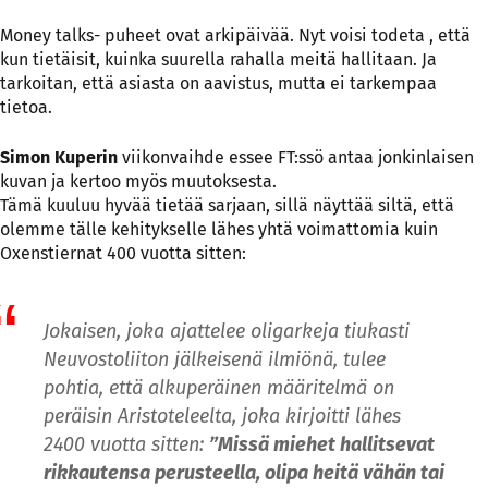
Money talks- puheet ovat arkipäivää. Nyt voisi todeta , että
kun tietäisit, kuinka suurella rahalla meitä hallitaan. Ja
tarkoitan, että asiasta on aavistus, mutta ei tarkempaa
tietoa.
Simon Kuperin
viikonvaihde essee FT:ssö antaa jonkinlaisen
kuvan ja kertoo myös muutoksesta.
Tämä kuuluu hyvää tietää sarjaan, sillä näyttää siltä, että
olemme tälle kehitykselle lähes yhtä voimattomia kuin
Oxenstiernat 400 vuotta sitten:
Jokaisen, joka ajattelee oligarkeja tiukasti
Neuvostoliiton jälkeisenä ilmiönä, tulee
pohtia, että alkuperäinen määritelmä on
peräisin Aristoteleelta, joka kirjoitti lähes
2400 vuotta sitten:
”Missä miehet hallitsevat
rikkautensa perusteella, olipa heitä vähän tai