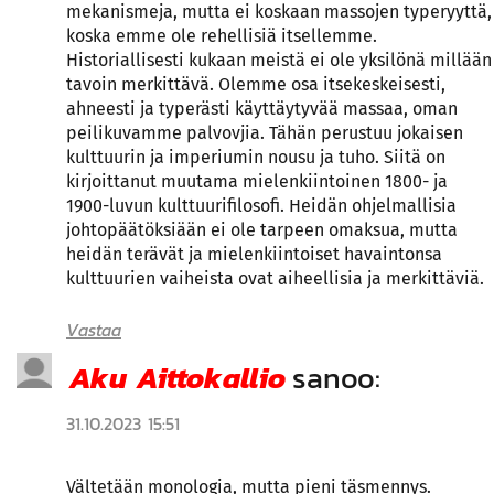
mekanismeja, mutta ei koskaan massojen typeryyttä,
koska emme ole rehellisiä itsellemme.
Historiallisesti kukaan meistä ei ole yksilönä millään
tavoin merkittävä. Olemme osa itsekeskeisesti,
ahneesti ja typerästi käyttäytyvää massaa, oman
peilikuvamme palvovjia. Tähän perustuu jokaisen
kulttuurin ja imperiumin nousu ja tuho. Siitä on
kirjoittanut muutama mielenkiintoinen 1800- ja
1900-luvun kulttuurifilosofi. Heidän ohjelmallisia
johtopäätöksiään ei ole tarpeen omaksua, mutta
heidän terävät ja mielenkiintoiset havaintonsa
kulttuurien vaiheista ovat aiheellisia ja merkittäviä.
Vastaa
Aku Aittokallio
sanoo:
31.10.2023 15:51
Vältetään monologia, mutta pieni täsmennys.