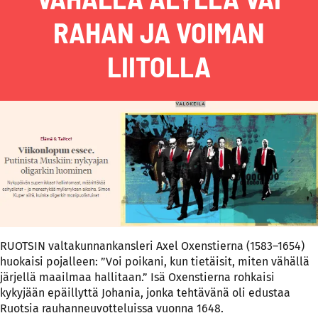
RAHAN JA VOIMAN
LIITOLLA
RUOTSIN
valtakunnankansleri Axel Oxenstierna (1583–1654)
huokaisi pojalleen: ”Voi poikani, kun tietäisit, miten vähällä
järjellä maailmaa hallitaan.” Isä Oxenstierna rohkaisi
kykyjään epäillyttä Johania, jonka tehtävänä oli edustaa
Ruotsia rauhanneuvotteluissa vuonna 1648.