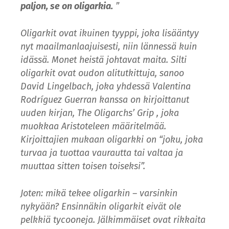
paljon, se on oligarkia.
”
Oligarkit ovat ikuinen tyyppi, joka lisääntyy
nyt maailmanlaajuisesti, niin lännessä kuin
idässä. Monet heistä johtavat maita. Silti
oligarkit ovat oudon alitutkittuja, sanoo
David Lingelbach, joka yhdessä Valentina
Rodríguez Guerran kanssa on kirjoittanut
uuden kirjan, The Oligarchs’ Grip , joka
muokkaa Aristoteleen määritelmää.
Kirjoittajien mukaan oligarkki on “joku, joka
turvaa ja tuottaa vaurautta tai valtaa ja
muuttaa sitten toisen toiseksi”.
Joten: mikä tekee oligarkin – varsinkin
nykyään? Ensinnäkin oligarkit eivät ole
pelkkiä tycooneja. Jälkimmäiset ovat rikkaita