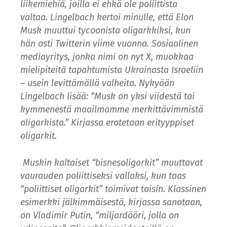
liikemiehiä, joilla ei ehkä ole poliittista
valtaa. Lingelbach kertoi minulle, että Elon
Musk muuttui tycoonista oligarkkiksi, kun
hän osti Twitterin viime vuonna. Sosiaalinen
mediayritys, jonka nimi on nyt X, muokkaa
mielipiteitä tapahtumista Ukrainasta Israeliin
– usein levittämällä valheita. Nykyään
Lingelbach lisää: “Musk on yksi viidestä tai
kymmenestä maailmamme merkittävimmistä
oligarkista.” Kirjassa erotetaan erityyppiset
oligarkit.
Muskin kaltaiset “bisnesoligarkit” muuttavat
vaurauden poliittiseksi vallaksi, kun taas
“poliittiset oligarkit” toimivat toisin. Klassinen
esimerkki jälkimmäisestä, kirjassa sanotaan,
on Vladimir Putin, “miljardööri, jolla on