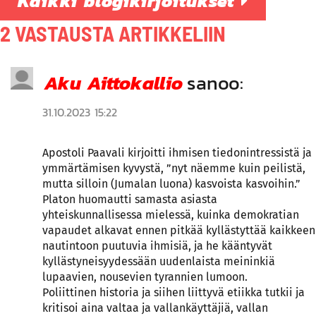
Kaikki blogikirjoitukset
2 VASTAUSTA ARTIKKELIIN
Aku Aittokallio
sanoo:
31.10.2023 15:22
Apostoli Paavali kirjoitti ihmisen tiedonintressistä ja
ymmärtämisen kyvystä, ”nyt näemme kuin peilistä,
mutta silloin (Jumalan luona) kasvoista kasvoihin.”
Platon huomautti samasta asiasta
yhteiskunnallisessa mielessä, kuinka demokratian
vapaudet alkavat ennen pitkää kyllästyttää kaikkeen
nautintoon puutuvia ihmisiä, ja he kääntyvät
kyllästyneisyydessään uudenlaista meininkiä
lupaavien, nousevien tyrannien lumoon.
Poliittinen historia ja siihen liittyvä etiikka tutkii ja
kritisoi aina valtaa ja vallankäyttäjiä, vallan