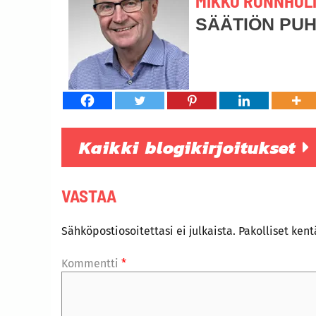
MIKKO RÖNNHOL
SÄÄTIÖN PU
Kaikki blogikirjoitukset
VASTAA
Sähköpostiosoitettasi ei julkaista.
Pakolliset ken
Kommentti
*