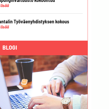
 lisää
ntalin Työväenyhdistyksen kokous
 lisää
BLOGI