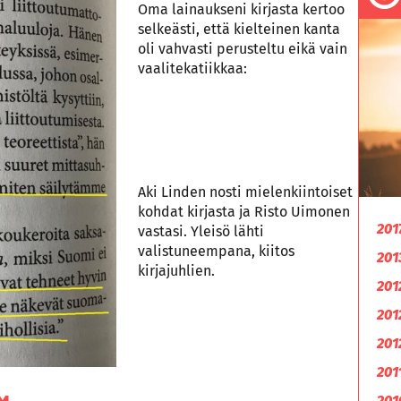
Oma lainaukseni kirjasta kertoo
selkeästi, että kielteinen kanta
oli vahvasti perusteltu eikä vain
vaalitekatiikkaa:
Aki Linden nosti mielenkiintoiset
kohdat kirjasta ja Risto Uimonen
201
vastasi. Yleisö lähti
valistuneempana, kiitos
201
kirjajuhlien.
201
201
201
201
201