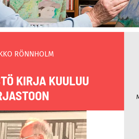
KKO RÖNNHOLM
STÖ KIRJA KUULUU
RJASTOON