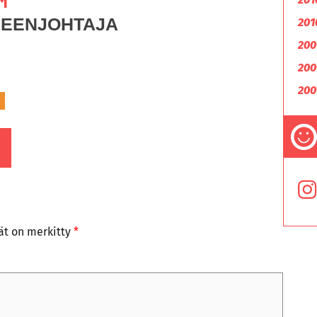
M
HEENJOHTAJA
201
200
200
200
tät on merkitty
*