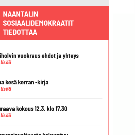
NAANTALIN
SOSIAALIDEMOKRAATIT
TIEDOTTAA
liholvin vuokraus ehdot ja yhteys
 lisää
pa kesä kerran -kirja
 lisää
raava kokous 12.3. klo 17.30
 lisää
punginvaltuusto kokoontuu