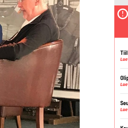
Tii
Lue
Oli
Lue
Seu
Lue
Kau