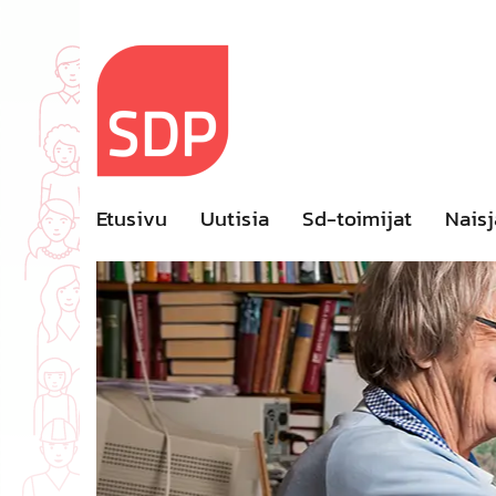
Skip
to
content
Etusivu
Uutisia
Sd-toimijat
Naisj