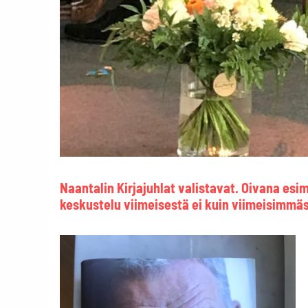
Naantalin Kirjajuhlat valistavat. Oivana esi
keskustelu viimeisestä ei kuin viimeisimmä