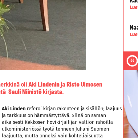
Lue
Naa
Lue
merkkinä oli
Aki Lindenin ja Risto Uimosen
stä
Sauli Niinistö
kirjasta.
Aki Linden
referoi kirjan rakenteen ja sisällön; laajuus
ja tarkkuus on hämmästyttävä. Siinä on saman
aikaisesti Kekkosen hovikirjailijan valtion rahoilla
ulkoministeriössä työtä tehneen Juhani Suomen
laajuutta, mutta onneksi vain kohteliaisuutta