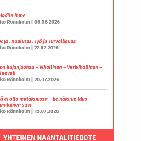
mikään ihme
ko Rönnholm | 06.08.2026
veys, Koulutus, Työ ja Turvallisuus
ko Rönnholm | 27.07.2026
on kujanjuoksu – Vihollinen – Verivihollinen –
lueveli
ko Rönnholm | 20.07.2026
lä ei olla mätäkuussa – heinäkuun idus –
malainen suvi
ko Rönnholm | 15.07.2026
YHTEINEN NAANTALITIEDOTE