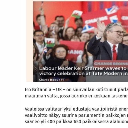
Iso Britannia – UK – on suurvallan kutistunut par
maailman valta, jossa aurinko ei koskaan laskenu
Vaaleissa valitaan yksi edustaja vaalipiiristä ene
vaalivoitto näkyy suurina parlamentin paikkojen 
saanee yli 400 paikkaa 650 paikkaisessa alahuonee