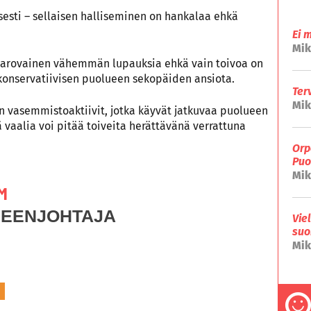
isesti – sellaisen halliseminen on hankalaa ehkä
Ei 
Mik
 varovainen vähemmän lupauksia ehkä vain toivoa on
ut konservatiivisen puolueen sekopäiden ansiota.
Ter
Mik
n vasemmistoaktiivit, jotka käyvät jatkuvaa puolueen
 vaalia voi pitää toiveita herättävänä verrattuna
Orp
Puo
Mik
M
HEENJOHTAJA
Vie
suo
Mik