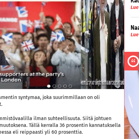
Lue
Naa
Lue
lamentin syntymaa, joka suurimmillaan on oli
t.
mmistövaalilla ilman suhteellisuuta. Siitä johtuen
muutoksena. Tällä kerralla 36 prosentin kannatuksella
ssa eli reippaasti yli 60 prosenttia.