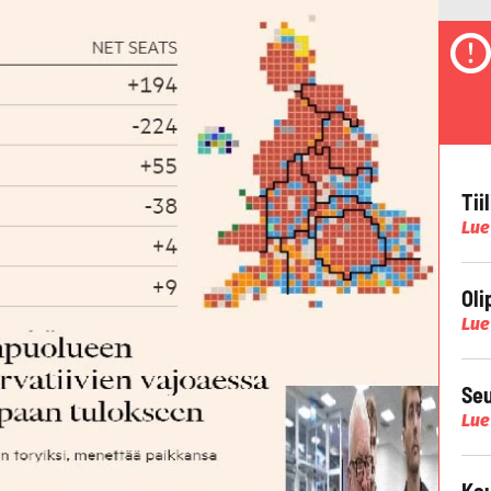
Tii
Lue
Oli
Lue
Seu
Lue
Kau