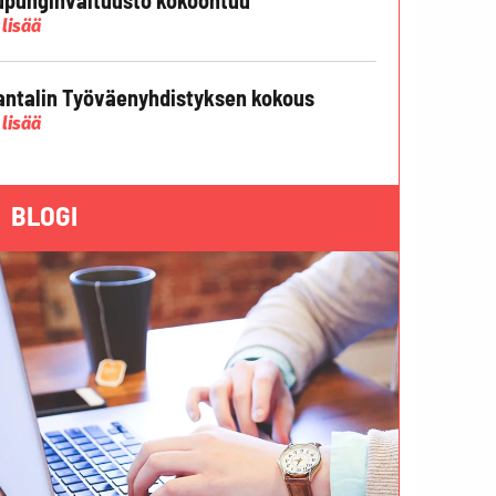
 lisää
ntalin Työväenyhdistyksen kokous
 lisää
BLOGI