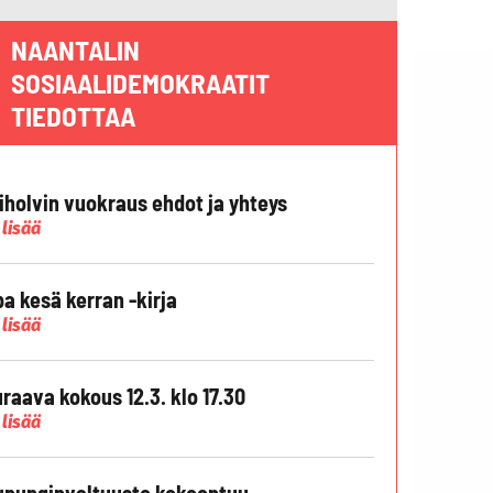
NAANTALIN
SOSIAALIDEMOKRAATIT
TIEDOTTAA
liholvin vuokraus ehdot ja yhteys
 lisää
pa kesä kerran -kirja
 lisää
raava kokous 12.3. klo 17.30
 lisää
punginvaltuusto kokoontuu