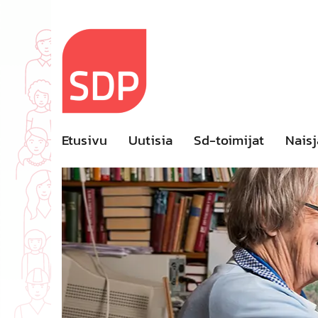
Skip
to
content
Etusivu
Uutisia
Sd-toimijat
Naisj