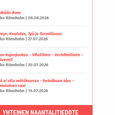
mikään ihme
ko Rönnholm | 06.08.2026
veys, Koulutus, Työ ja Turvallisuus
ko Rönnholm | 27.07.2026
on kujanjuoksu – Vihollinen – Verivihollinen –
lueveli
ko Rönnholm | 20.07.2026
lä ei olla mätäkuussa – heinäkuun idus –
malainen suvi
ko Rönnholm | 15.07.2026
YHTEINEN NAANTALITIEDOTE