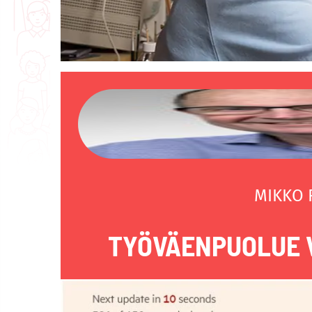
MIKKO
TYÖVÄENPUOLUE V