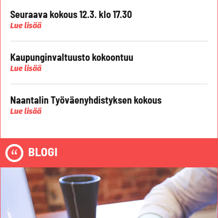
Seuraava kokous 12.3. klo 17.30
Lue lisää
Kaupunginvaltuusto kokoontuu
Lue lisää
Naantalin Työväenyhdistyksen kokous
Lue lisää
BLOGI