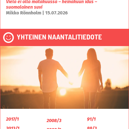
Vielä ei olla mätäkuussa – heinäkuun idus –
suomalainen suvi
Mikko Rönnholm | 15.07.2026
YHTEINEN NAANTALITIEDOTE
2017/1
91/1
2008/3
2013/1
88/3