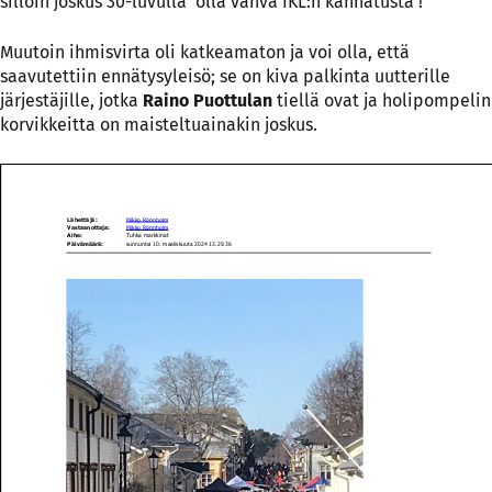
silloin joskus 30-luvulla olla vahva IKL:n kannatusta !
Muutoin ihmisvirta oli katkeamaton ja voi olla, että
saavutettiin ennätysyleisö; se on kiva palkinta uutterille
järjestäjille, jotka
Raino Puottulan
tiellä ovat ja holipompelin
korvikkeitta on maisteltuainakin joskus.