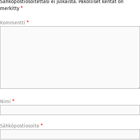
Sähköpostiosoitettasi ei julkaista.
Pakolliset kentät on
merkitty
*
Kommentti
*
Nimi
*
Sähköpostiosoite
*