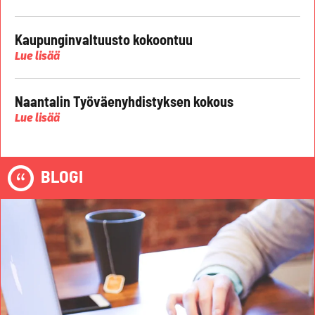
Kaupunginvaltuusto kokoontuu
Lue lisää
Naantalin Työväenyhdistyksen kokous
Lue lisää
BLOGI