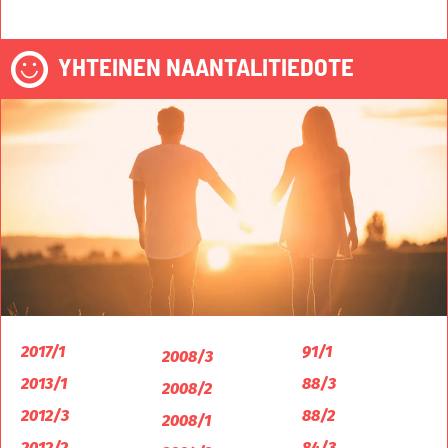
YHTEINEN NAANTALITIEDOTE
2017/1
91/1
2008/3
2013/1
88/3
2008/2
2012/3
88/2
2008/1
2012/2
84/3