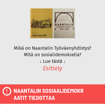
Mikä on Naantalin Työväenyhdistys?
Mitä on sosialidemokratia?
↓
Lue tästä
↓
Esittely
NAANTALIN SOSIAALIDEMOKR
AATIT TIEDOTTAA