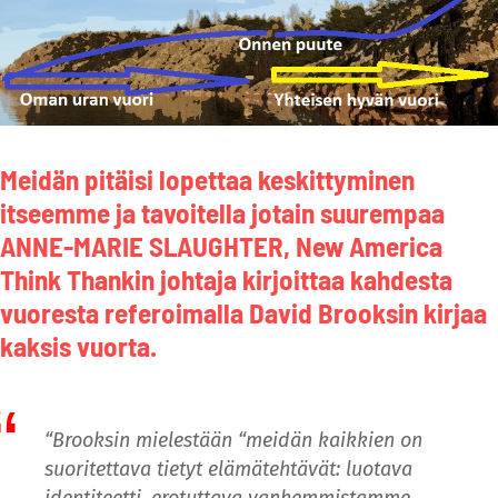
Meidän pitäisi lopettaa keskittyminen
itseemme ja tavoitella jotain suurempaa
ANNE-MARIE SLAUGHTER, New America
Think Thankin johtaja kirjoittaa kahdesta
vuoresta referoimalla David Brooksin kirjaa
kaksis vuorta.
“Brooksin mielestään “meidän kaikkien on
suoritettava tietyt elämätehtävät: luotava
identiteetti, erotuttava vanhemmistamme,