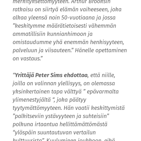
merkityksettömyyteen. Arthur Brooksin
ratkaisu on siirtyä elämän vaiheeseen, joka
alkaa yleensä noin 50-vuotiaana ja jossa
”keskitymme määrätietoisesti vähemmän
ammatillisiin kunnianhimoon ja
omistaudumme yhä enemmän henkisyyteen,
palveluun ja viisauteen.” Hänelle opettaminen
on vastaus.”
“
Yrittäjä Peter Sims ehdottaa
,
että niille,
joilla on valinnan ylellisyys, on olemassa
yksinkertainen tapa välttyä ” epävarmalta
ylimenestyjältä “, joka päätyy
tyytymättömyyteen. Hän vaatii keskittymistä
”palkitseviin ystävyyteen ja suhteisiin”
polkuna irtaantua hellittämättömästä
“ylöspäin suuntautuvan vertailun
kulttuurista”. Kuuluminen joukkoon, eikä