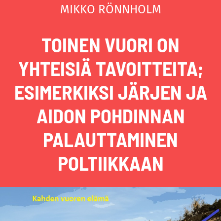
MIKKO RÖNNHOLM
TOINEN VUORI ON
YHTEISIÄ TAVOITTEITA;
ESIMERKIKSI JÄRJEN JA
AIDON POHDINNAN
PALAUTTAMINEN
POLTIIKKAAN