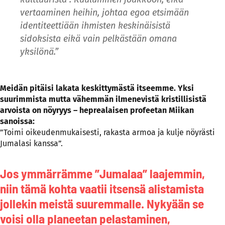
vertaaminen heihin, johtaa egoa etsimään
identiteettiään ihmisten keskinäisistä
sidoksista eikä vain pelkästään omana
yksilönä.”
Meidän pitäisi lakata keskittymästä itseemme. Yksi
suurimmista mutta vähemmän ilmenevistä kristillisistä
arvoista on nöyryys – heprealaisen profeetan Miikan
sanoissa:
”Toimi oikeudenmukaisesti, rakasta armoa ja kulje nöyrästi
Jumalasi kanssa”.
Jos ymmärrämme ”Jumalaa” laajemmin,
niin tämä kohta vaatii itsensä alistamista
jollekin meistä suuremmalle. Nykyään se
voisi olla planeetan pelastaminen,