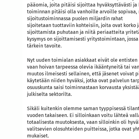
pääomia, joita pitäisi sijoittaa hyväksyttävästi ja
toiminnan pitäisi olla vanhoille arvoille sopivaa,
sijoitustoiminnassa puolen miljardin rahat
sijoitetaan tuottaviin kohteisiin, joita ovat korko
sijoittamista puhutaan ja niitä periaatteita yritet
kysymys on sijoittamisesti yritystoimintaan, joss
tärkein tavoite.
Nyt uuden toimialan asiakkaat eivät ole entisten 
vaan hoivan tarpeessa olevia ikääntyneitä tai v
muutos ilmeisesti sellainen, että jäsenet voivat p
käytetään niiden hyväksi, jotka ovat palvelun tarp
osuuskunta saisi toiminnastaan korvausta yksist
julkiselta sektorilta.
Sikäli kuitenkin olemme saman tyyppisessä tilan
vuoden takaiseen. Ei silloinkaan voitu lähteä val
totaalisesta muutoksesta, vaan silloinkin oli hyvä
valitsevien olosuhteiden puitteissa, jotka ovat y
mukaiset.