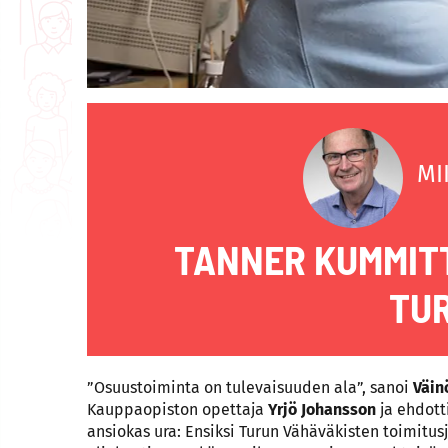
MI
TANNER KUMMITT
TU
”Osuustoiminta on tulevaisuuden ala”, sanoi
Väin
Kauppaopiston opettaja
Yrjö Johansson
ja ehdotti
ansiokas ura: Ensiksi Turun Vähäväkisten toimitus