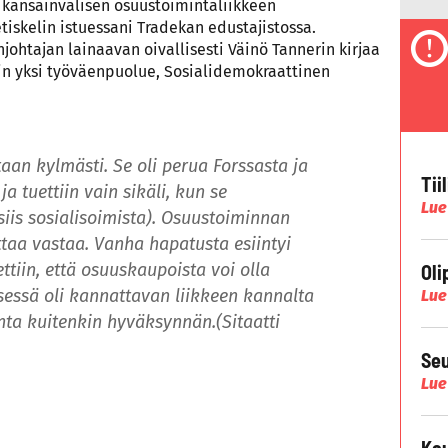
kansainvälisen osuustoimintaliikkeen
iskelin istuessani Tradekan edustajistossa.
johtajan lainaavan oivallisesti Väinö Tannerin kirjaa
vain yksi työväenpuolue, Sosialidemokraattinen
aan kylmästi. Se oli perua Forssasta ja
Tii
ja tuettiin vain sikäli, kun se
Lue
i siis sosialisoimista). Osuustoiminnan
attaa vastaa. Vanha hapatusta esiintyi
ttiin, että osuuskaupoista voi olla
Oli
ksessä oli kannattavan liikkeen kannalta
Lue
nta kuitenkin hyväksynnän.(Sitaatti
Seu
Lue
Kau