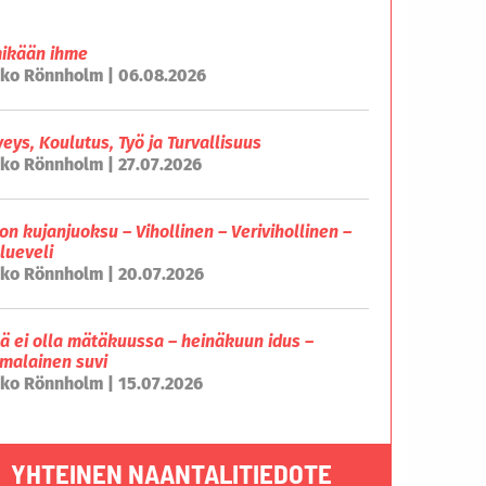
mikään ihme
ko Rönnholm | 06.08.2026
veys, Koulutus, Työ ja Turvallisuus
ko Rönnholm | 27.07.2026
on kujanjuoksu – Vihollinen – Verivihollinen –
lueveli
ko Rönnholm | 20.07.2026
lä ei olla mätäkuussa – heinäkuun idus –
malainen suvi
ko Rönnholm | 15.07.2026
YHTEINEN NAANTALITIEDOTE