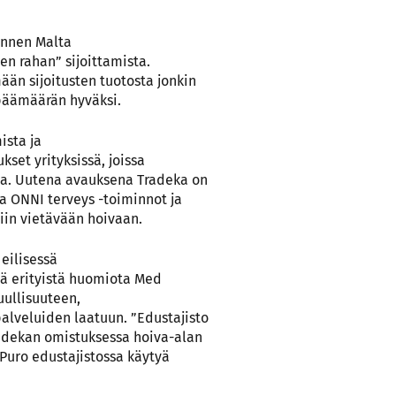
ännen Malta
sen rahan” sijoittamista.
ään sijoitusten tuotosta jonkin
 päämäärän hyväksi.
sta ja
kset yrityksissä, joissa
ja. Uutena avauksena Tradeka on
a ONNI terveys -toiminnot ja
tiin vietävään hoivaan.
 eilisessä
ää erityistä huomiota Med
uullisuuteen,
palveluiden laatuun. ”Edustajisto
adekan omistuksessa hoiva-alan
u Puro edustajistossa käytyä