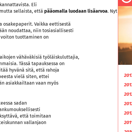
 kannattavista. Eli
 mutta sellaista, että
pääomalla luodaan lisäarvoa
. Nyt
 ja osakepaperit. Vaikka eettisestä
ään noudattaa, niin tosiasiallisesti
a voiton tuottaminen on
aikojen vähäväkisiä työläiskuluttajia,
ammaisia. Tässä tapauksessa on
itää hyvänä sitä, että rahoja
201
eesta vielä siten, ettei
ään asiakkailtaan vaan myös
201
201
teessa sadan
201
lankumouksellisesti
201
ksyttävä, että toimitaan
hteiskunnan vallanjaon
201
201