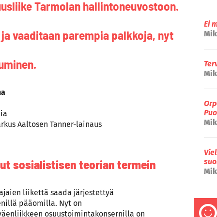
usliike Tarmolan hallintoneuvostoon.
Ei 
 ja vaaditaan parempia palkkoja, nyt
Mik
puminen.
Ter
Mik
ha
Orp
Puo
pia
Mik
arkus Aaltosen Tanner-lainaus
Vie
t sosialistisen teorian termein
suo
Mik
jaien liikettä saada järjestettyä
ienillä pääomilla. Nyt on
öväenliikkeen osuustoimintakonsernilla on