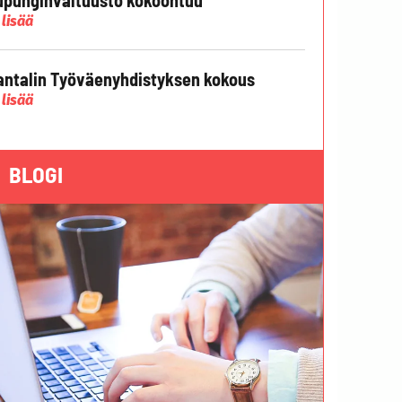
 lisää
ntalin Työväenyhdistyksen kokous
 lisää
BLOGI