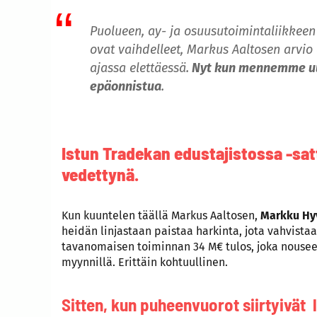
Puolueen, ay- ja osuusutoimintaliikkeen
ovat vaihdelleet, Markus Aaltosen arvio
ajassa elettäessä.
Nyt kun mennemme uude
epäonnistua
.
Istun Tradekan edustajistossa -sa
vedettynä.
Kun kuuntelen täällä Markus Aaltosen,
Markku Hy
heidän linjastaan paistaa harkinta, jota vahvista
tavanomaisen toiminnan 34 M€ tulos, joka nousee
myynnillä. Erittäin kohtuullinen.
Sitten, kun puheenvuorot siirtyivät l