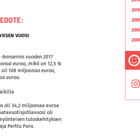
201
IEDOTE:
200
200
YKSEN VUOSI
200
 -konsernin vuoden 2017
joonaa euroa, mikä on 12,5 %
 oli 108 miljoonaa euroa,
naa euroa.
aikilla
os oli 34,2 miljoonaa euroa
Satavuotisjuhlavuosi oli
 myönteisen tuloskehityksen
ja Perttu Puro.