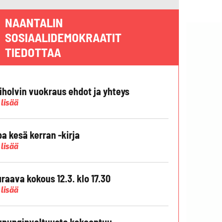
NAANTALIN
SOSIAALIDEMOKRAATIT
TIEDOTTAA
liholvin vuokraus ehdot ja yhteys
 lisää
pa kesä kerran -kirja
 lisää
raava kokous 12.3. klo 17.30
 lisää
punginvaltuusto kokoontuu