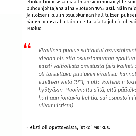
elinkautinen sekä maailman suurimman yhteisön 
puheenjohtajana aina vuoteen 1945 asti. Näin miet
Ja ilokseni kuulin osuuskunnan hallituksen puheen
hänen uransa alkutaipaleelta, ajalta jolloin oli 
Puolue.
Virallinen puolue suhtautui osuustoimint
ideana oli, että osuustoimintaa epäiltiin 
edisti valtiollista omistusta (siis kaiket
oli taisteltava puolueen virallista kann
edelleen vielä 1911, mutta kuitenkin tode
hyötyäkin. Huolimatta siitä, että päätö
harhaan johtavia kohtia, sai osuustoimi
ulkomuistista)
-Teksti oli opettavaista, jatkoi Markus: