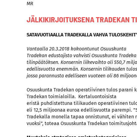
MR
JÄLKIKIRJOITUKSENA TRADEKAN T
SATAVUOTIAALLA TRADEKALLA VAHVA TULOSKEHIT
Vantaalla 20.3.2018 kokoontunut Osuuskunta
Tradekan edustajisto vahvisti Osuuskunta Tradeka
tilinpäätöksen. Konsernin liikevaihto oli 550,7 mil
edellisvuotta enemmän. Konsernin tilikauden tulos
jossa parannusta edelliseen vuoteen oli 86 miljoo
Osuuskunta Tradekan operatiivinen tulos parani k
Tradekan toimialoilla.
Kertaluontoisista
eristä puhdistettuna tilikauden operatiivinen tul
eli 12,5 miljoonaa euroa edellisvuotta parempi. ”
Tradekalla monella tapaa onnistunut, ei vähiten
vuoksi”, toteaa Osuuskunta Tradekan toimitusjohta