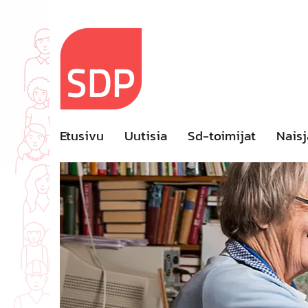
Skip
to
content
Etusivu
Uutisia
Sd-toimijat
Naisj