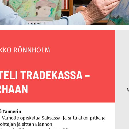
KKO RÖNNHOLM
ELI TRADEKASSA –
RHAAN
ö Tannerin
 Väinölle opiskelua Saksassa. Ja siitä alkoi pitkä ja
johtajan ja sitten Elannon