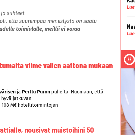
Lue
 ja suhteet
 oli, että suurempaa menestystä on saatu
Naa
lle toimialalle, meillä ei varaa
Lue
ttumalta viime valien aattona mukaan
värisen
ja
Perttu Puron
puheita. Huomaan, että
a hyvä jatkuvan
 108 M€ hotellitoimintojen
attialle, nousivat muistoihini 50