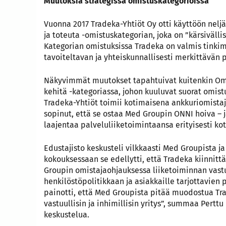
Muutoksia strategissa omistuskategorioissa
Vuonna 2017 Tradeka-Yhtiöt Oy otti käyttöön nelj
ja toteuta -omistuskategorian, joka on ”kärsivälli
Kategorian omistuksissa Tradeka on valmis tinkim
tavoiteltavan ja yhteiskunnallisesti merkittävän
Näkyvimmät muutokset tapahtuivat kuitenkin Omi
kehitä -kategoriassa, johon kuuluvat suorat omistu
Tradeka-Yhtiöt toimii kotimaisena ankkuriomista
sopinut, että se ostaa Med Groupin ONNI hoiva – j
laajentaa palveluliiketoimintaansa erityisesti ko
Edustajisto keskusteli vilkkaasti Med Groupista ja
kokouksessaan se edellytti, että Tradeka kiinnitt
Groupin omistajaohjauksessa liiketoiminnan vast
henkilöstöpolitikkaan ja asiakkaille tarjottavien 
painotti, että Med Groupista pitää muodostua Tr
vastuullisin ja inhimillisin yritys”, summaa Pertt
keskustelua.