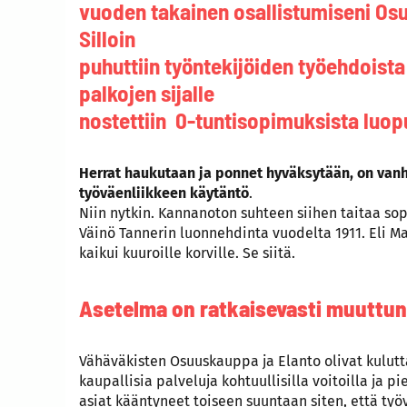
vuoden takainen osallistumiseni Osu
Silloin
puhuttiin työntekijöiden työehdoista
palkojen sijalle
nostettiin 0-tuntisopimuksista luo
Herrat haukutaan ja ponnet hyväksytään, on van
työväenliikkeen käytäntö
.
Niin nytkin. Kannanoton suhteen siihen taitaa so
Väinö Tannerin luonnehdinta vuodelta 1911. Eli M
kaikui kuuroille korville. Se siitä.
Asetelma on ratkaisevasti muuttunu
Vähäväkisten Osuuskauppa ja Elanto olivat kulutta
kaupallisia palveluja kohtuullisilla voitoilla ja p
asiat kääntyneet toiseen suuntaan siten, että ty