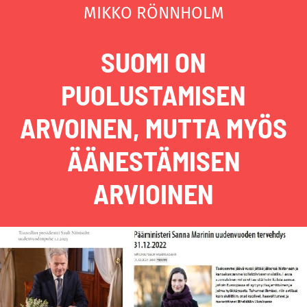
MIKKO RÖNNHOLM
SUOMI ON
PUOLUSTAMISEN
ARVOINEN, MUTTA MYÖS
ÄÄNESTÄMISEN
ARVIOINEN