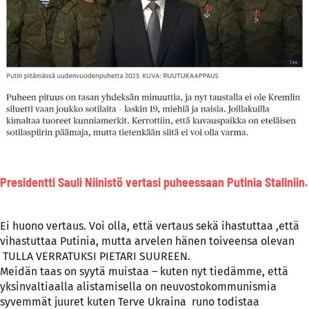
Presidentti Sauli Niinistö vertasi puheessaan Putinia Staliniin.
Ei huono vertaus. Voi olla, että vertaus sekä ihastuttaa ,että
vihastuttaa Putinia, mutta arvelen hänen toiveensa olevan
TULLA VERRATUKSI PIETARI SUUREEN.
Meidän taas on syytä muistaa – kuten nyt tiedämme, että
yksinvaltiaalla alistamisella on neuvostokommunismia
syvemmät juuret kuten
Terve Ukraina
runo todistaa