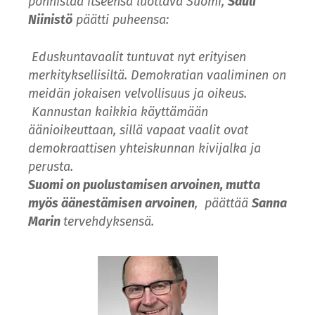
ponnistaa itseensä luottava Suomi,
Sauli
Niinistö
päätti puheensa:
Eduskuntavaalit tuntuvat nyt erityisen
merkityksellisiltä. Demokratian vaaliminen on
meidän jokaisen velvollisuus ja oikeus.
Kannustan kaikkia käyttämään
äänioikeuttaan, sillä vapaat vaalit ovat
demokraattisen yhteiskunnan kivijalka ja
perusta.
Suomi on puolustamisen arvoinen, mutta
myös äänestämisen arvoinen
, päättää
Sanna
Marin
tervehdyksensä.