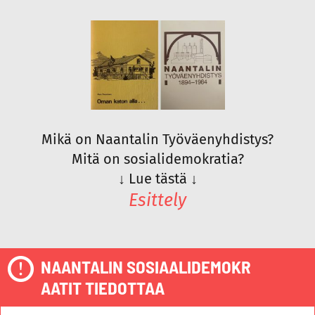
Mikä on Naantalin Työväenyhdistys?
Mitä on sosialidemokratia?
↓
Lue tästä
↓
Esittely
NAANTALIN SOSIAALIDEMOKR
AATIT TIEDOTTAA