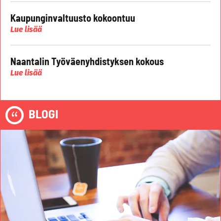
Kaupunginvaltuusto kokoontuu
Lue lisää
Naantalin Työväenyhdistyksen kokous
Lue lisää
BLOGI