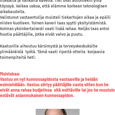
liukkaita ja hankalia kävellä. Tiet ovat autoillekin yhtä
töyssyä. Vaikea uskoa, että elämme korkean teknologisen
aikakaudella.
Valistunut vastaantulija muisteli tiekarhujen aikaa ja epäili
niiden kuolleen. Toinen kaveri taas syytti yksityistämistä.
Kolmas yksinkertaisesti vaati lisää rahaa. Neljäs taas antoi
huutia päättäjille, jotka eivät valvo ja puutu.
Kaatuville aiheutuu kärsimystä ja terveyskeskuksille
ylimääräistä työtä. Tämä vaati ripeitä otteita korjaavia
toimenpiteitä heti:
Muistakaa:
Vastuu on nyt kunnossapidosta vastaavilla ja heidän
esimiehillään. Vastuu siirtyy päättäjille vasta sitten kun he
eivät anna rahaa budjetissa sitä esittäville tai jos he muutoin
estävät asianmukaisen kunnossapidon.