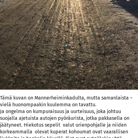
Tämä kuvan on Mannerheiminkadulta, mutta samanlaista –
vielä huonompaakin kuulemma on tavattu.
Ja ongelma on kumpuraisuus ja uurteisuus, joka johtuu
suojalla ajetuista autojen pyöräurista, jotka pakkasella on
jäätyneet. Hiekotus sepelit valut urienpohjalle ja niiden
korkeammalla olevat kuperat kohoumat ovat vaarallisen