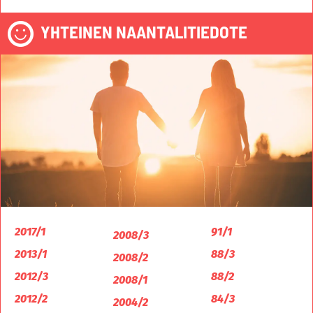
YHTEINEN NAANTALITIEDOTE
2017/1
91/1
2008/3
2013/1
88/3
2008/2
2012/3
88/2
2008/1
2012/2
84/3
2004/2