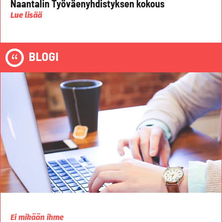
Naantalin Työväenyhdistyksen kokous
Lue lisää
BLOGI
Ei mikään ihme