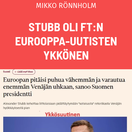
MIKKO RÖNNHOLM
STUBB OLI FT:N
EUROOPPA-UUTISTEN
YKKÖNEN