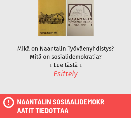
Mikä on Naantalin Työväenyhdistys?
Mitä on sosialidemokratia?
↓
Lue tästä
↓
Esittely
NAANTALIN SOSIAALIDEMOKR
AATIT TIEDOTTAA