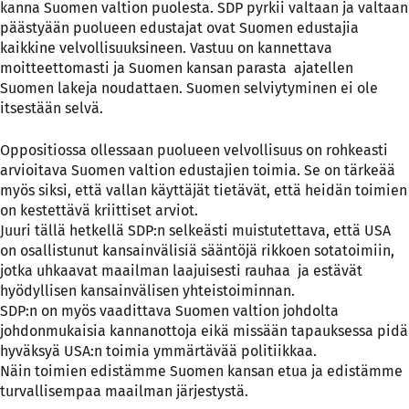
kanna Suomen valtion puolesta. SDP pyrkii valtaan ja valtaan
päästyään puolueen edustajat ovat Suomen edustajia
kaikkine velvollisuuksineen. Vastuu on kannettava
moitteettomasti ja Suomen kansan parasta ajatellen
Suomen lakeja noudattaen. Suomen selviytyminen ei ole
itsestään selvä.
Oppositiossa ollessaan puolueen velvollisuus on rohkeasti
arvioitava Suomen valtion edustajien toimia. Se on tärkeää
myös siksi, että vallan käyttäjät tietävät, että heidän toimien
on kestettävä kriittiset arviot.
Juuri tällä hetkellä SDP:n selkeästi muistutettava, että USA
on osallistunut kansainvälisiä sääntöjä rikkoen sotatoimiin,
jotka uhkaavat maailman laajuisesti rauhaa ja estävät
hyödyllisen kansainvälisen yhteistoiminnan.
SDP:n on myös vaadittava Suomen valtion johdolta
johdonmukaisia kannanottoja eikä missään tapauksessa pidä
hyväksyä USA:n toimia ymmärtävää politiikkaa.
Näin toimien edistämme Suomen kansan etua ja edistämme
turvallisempaa maailman järjestystä.