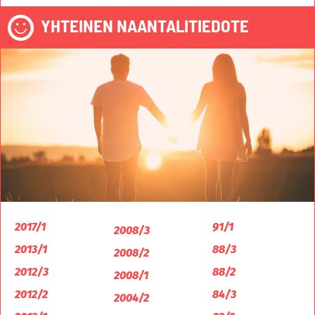
YHTEINEN NAANTALITIEDOTE
2017/1
91/1
2008/3
2013/1
88/3
2008/2
2012/3
88/2
2008/1
2012/2
84/3
2004/2