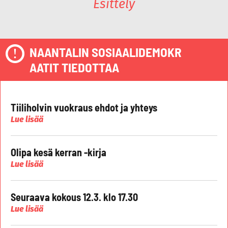
Esittely
NAANTALIN SOSIAALIDEMOKR
AATIT TIEDOTTAA
Tiiliholvin vuokraus ehdot ja yhteys
Lue lisää
Olipa kesä kerran -kirja
Lue lisää
Seuraava kokous 12.3. klo 17.30
Lue lisää