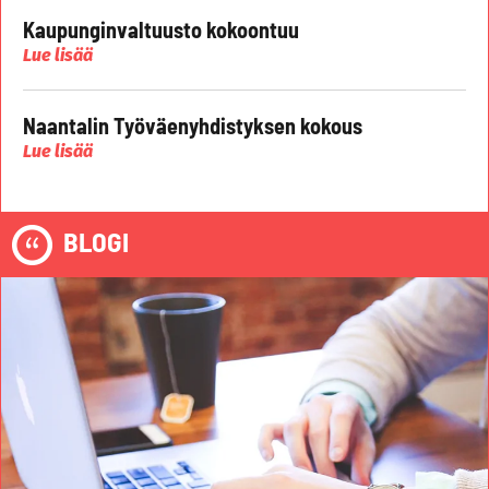
Kaupunginvaltuusto kokoontuu
Lue lisää
Naantalin Työväenyhdistyksen kokous
Lue lisää
BLOGI