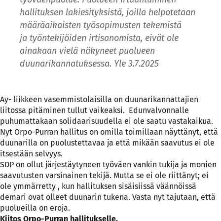
hallituksen lakiesityksistä, joilla
helpotetaan
määräaikaisten työsopimusten
tekemistä
ja
työntekijöiden irtisanomista
, eivät ole
ainakaan vielä näkyneet puolueen
duunarikannatuksessa. Yle 3.7.2025
Ay- liikkeen vasemmistolaisilla on duunarikannattajien
liitossa pitäminen tullut vaikeaksi. Edunvalvonnalle
puhumattakaan solidaarisuudella ei ole saatu vastakaikua.
Nyt Orpo-Purran hallitus on omilla toimillaan näyttänyt, että
duunarilla on puolustettavaa ja että mikään saavutus ei ole
itsestään selvyys.
SDP on ollut järjestäytyneen työväen vankin tukija ja monien
saavutusten varsinainen tekijä. Mutta se ei ole riittänyt; ei
ole ymmärretty , kun hallituksen sisäisiissä väännöissä
demari ovat olleet duunarin tukena. Vasta nyt tajutaan, että
puolueilla on eroja.
Kiitos Orpo-Purran hallitukselle.