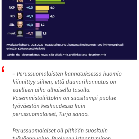
– Perussuomalaisten kannatuksessa huomio
kiinnittyy siihen, että duunarikannatus on
edelleen aika alhaisella tasolla.
Vasemmistoliittokin on suositumpi puolue
työväestön keskuudessa kuin
perussuomalaiset, Turja sanoo.
Perussuomalaiset oli pitkään suosituin
työväenpuolue. Puolueen irtaantuminen