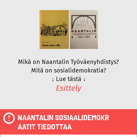
Mikä on Naantalin Työväenyhdistys?
Mitä on sosialidemokratia?
↓
Lue tästä
↓
Esittely
NAANTALIN SOSIAALIDEMOKR
AATIT TIEDOTTAA