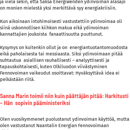
ja vielä sekin, että Saksa Energiwenden ydinvoiman alasajo
on monien mielestä yksi merkittävä syy energiakriisiin.
Kun aikoinaan intohimoisesti vastustettiin ydinvoimaa oli
siinä uskonnollisen kiihkon makua eikä ydinvoiman
kannattajien joukoista fanaattisuutta puuttunut.
Kysymys on kuitenkin ollut ja on energiantuotantomuodosta
eikä paholaisesta tai messiaasta. Siksi ydinvoimaan pitää
suhtautua asiallisen rauhallisesti – analyyttisesti ja
tapauskohtaisesti, kuten Olkiluodon viivästyminen
Fennovoiman vaikeudut osoittavat: Hyväksyttävä idea ei
pelkästään riitä.
Sanna Marin toimii niin kuin päättäjän pitää: Harkitusti
– Hän sopivin pääministeriksi
Olen vuosikymmenet puolustanut ydinvoiman käyttöä, mutta
olen vastustanut Naantalin Energian Fennovoimaan