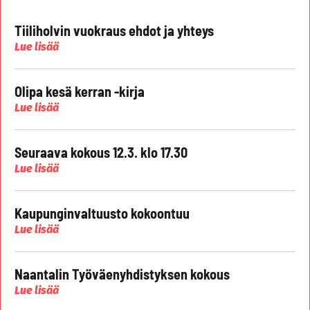
Tiiliholvin vuokraus ehdot ja yhteys
Lue lisää
Olipa kesä kerran -kirja
Lue lisää
Seuraava kokous 12.3. klo 17.30
Lue lisää
Kaupunginvaltuusto kokoontuu
Lue lisää
Naantalin Työväenyhdistyksen kokous
Lue lisää