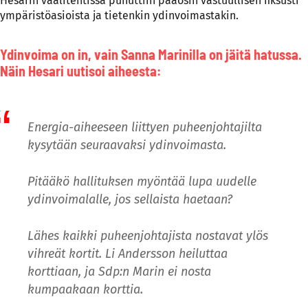
Hesarin vaalitentissä puhuttiin pääosin vastuullisen fiksusti
ympäristöasioista ja tietenkin ydinvoimastakin.
Ydinvoima on in, vain Sanna Marinilla on jäitä hatussa.
Näin Hesari uutisoi aiheesta:
Energia-aiheeseen liittyen puheenjohtajilta
kysytään seuraavaksi ydinvoimasta.
Pitääkö hallituksen myöntää lupa uudelle
ydinvoimalalle, jos sellaista haetaan?
Lähes kaikki puheenjohtajista nostavat ylös
vihreät kortit. Li Andersson heiluttaa
korttiaan, ja Sdp:n Marin ei nosta
kumpaakaan korttia.