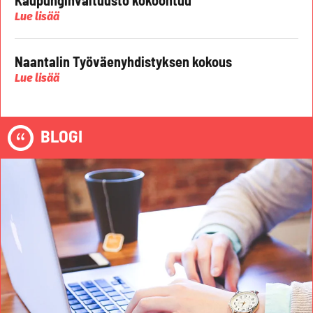
Lue lisää
Naantalin Työväenyhdistyksen kokous
Lue lisää
BLOGI