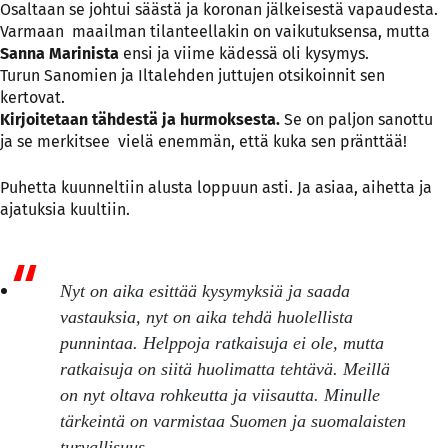
Osaltaan se johtui säästä ja koronan jälkeisestä vapaudesta.
Varmaan maailman tilanteellakin on vaikutuksensa, mutta
Sanna Marinista
ensi ja viime kädessä oli kysymys.
Turun Sanomien ja Iltalehden juttujen otsikoinnit sen
kertovat.
Kirjoitetaan tähdestä ja hurmoksesta.
Se on paljon sanottu
ja se merkitsee vielä enemmän, että kuka sen pränttää!
Puhetta kuunneltiin alusta loppuun asti. Ja asiaa, aihetta ja
ajatuksia kuultiin.
Nyt on aika esittää kysymyksiä ja saada
vastauksia, nyt on aika tehdä huolellista
punnintaa. Helppoja ratkaisuja ei ole, mutta
ratkaisuja on siitä huolimatta tehtävä. Meillä
on nyt oltava rohkeutta ja viisautta. Minulle
tärkeintä on varmistaa Suomen ja suomalaisten
turvallisuus.