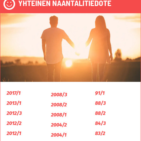
YHTEINEN NAANTALITIEDOTE
2017/1
91/1
2008/3
2013/1
88/3
2008/2
2012/3
88/2
2008/1
2012/2
84/3
2004/2
2012/1
83/2
2004/1