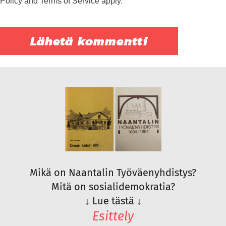
Policy
and
Terms of Service
apply.
Mikä on Naantalin Työväenyhdistys?
Mitä on sosialidemokratia?
↓
Lue tästä
↓
Esittely