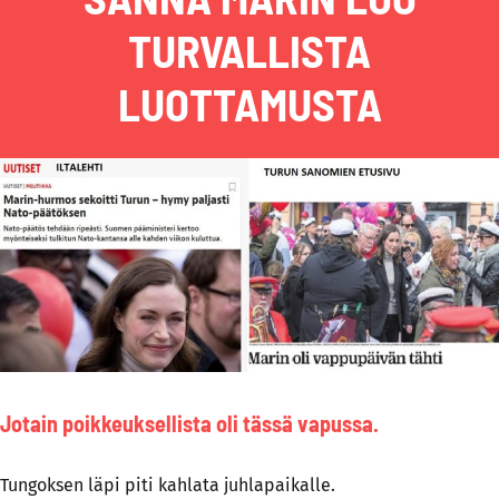
TURVALLISTA
LUOTTAMUSTA
Jotain poikkeuksellista oli tässä vapussa.
Tungoksen läpi piti kahlata juhlapaikalle.