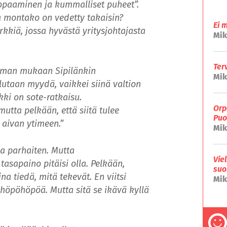
uopaaminen ja kummalliset puheet”.
a montako on vedetty takaisin?
Ei 
kkiä, jossa hyvästä yritysjohtajasta
Mik
Ter
isman mukaan Sipilänkin
Mik
alutaan myydä, vaikkei siinä valtion
ki on sote-ratkaisu.
Orp
utta pelkään, että siitä tulee
Puo
 aivan ytimeen.”
Mik
ea parhaiten. Mutta
Vie
 tasapaino pitäisi olla. Pelkään,
suo
ina tiedä, mitä tekevät. En viitsi
Mik
 höpöhöpöä. Mutta sitä se ikävä kyllä