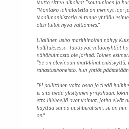
Mutta sitten alkoivat ”soutaminen ja h
”Montako lakialoitetta on mennyt läpi j
Maailmanhistoria ei tunne yhtään esimer
olisi tullut hyvä valtiomies.”
Liiallinen usko markkinoihin näkyy Ku
hallituksessa. Tuottavat valtionyhtiöt h
näkökulmasta ole järkeä. Toinen esimerk
”Se on olevinaan markkinahenkisyyttä, m
rahastuskoneisto, kun yhtiöt päästetään
”Ei poliittinen valta osaa ja tiedä kaikk
ei sitä tiedä yksityinen yrityskään. Jokin
että liikkeellä ovat voimat, jotka eivät a
käyttää sanaa uusliberalismi, se on niin
on.”