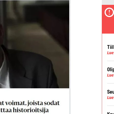
Tii
Lue
Oli
Lue
Seu
Lue
Kau