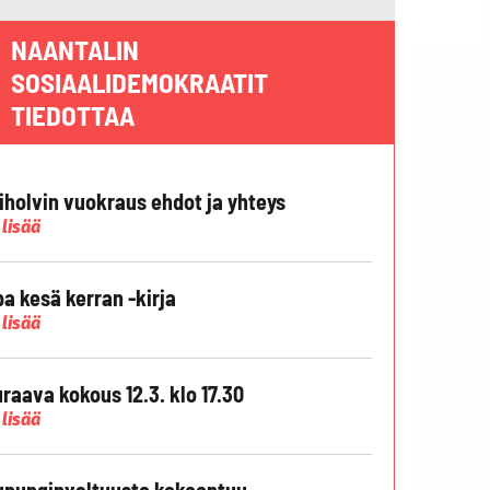
NAANTALIN
SOSIAALIDEMOKRAATIT
TIEDOTTAA
liholvin vuokraus ehdot ja yhteys
 lisää
pa kesä kerran -kirja
 lisää
raava kokous 12.3. klo 17.30
 lisää
punginvaltuusto kokoontuu