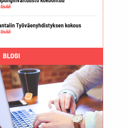
 lisää
ntalin Työväenyhdistyksen kokous
 lisää
BLOGI