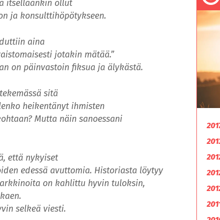
 itselläänkin ollut
n ja konsulttihöpötykseen.
duttiin aina
 vaistomaisesti jotakin mätää.”
han on päinvastoin fiksua ja älykästä.
 tekemässä sitä
Olenko heikentänyt ihmisten
ä kohtaan? Mutta näin sanoessani
201
201
, että nykyiset
201
iden edessä avuttomia. Historiasta löytyy
201
rkkinoita on kahlittu hyvin tuloksin,
201
lkaen.
201
vin selkeä viesti.
201