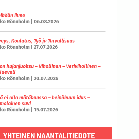
mikään ihme
ko Rönnholm | 06.08.2026
veys, Koulutus, Työ ja Turvallisuus
ko Rönnholm | 27.07.2026
on kujanjuoksu – Vihollinen – Verivihollinen –
lueveli
ko Rönnholm | 20.07.2026
lä ei olla mätäkuussa – heinäkuun idus –
malainen suvi
ko Rönnholm | 15.07.2026
YHTEINEN NAANTALITIEDOTE