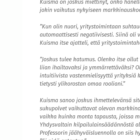
Kuisma on joskus miettinyt, onko hänellä
jokin vaikutus nykyiseen markkinauskoo
”Kun olin nuori, yritystoimintaan suhtau
automaattisesti negatiivisesti. Siinä oli
Kuisma itse ajatteli, että yritystoiminta
”Joskus tulee katumus. Olenko itse ollut
liian ihailtavaksi ja ymmärrettäväksi? 
intuitiivista vastenmielisyyttä yrityksi
tietysti ylikorostan omaa rooliani.”
Kuisma sanoo joskus ihmettelevänsä sitä
sukupolvet vaikuttavat olevan markkino
vaikka kuinka monta tapausta, joissa ma
Yhdysvaltain kilpailulainsäädännöstä a
Professorin jäähyväisluennolla on siis hy