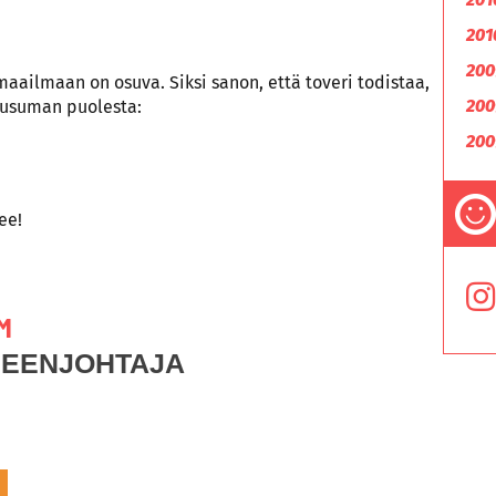
201
200
ilmaan on osuva. Siksi sanon, että toveri todistaa,
200
lausuman puolesta:
200
ee!
M
HEENJOHTAJA