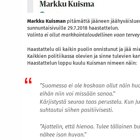
Markku Kuisman
pitämättä jääneen jäähyväisluen
sunnuntaisivuille 29.7.2018 haastattelun.
Valinta ei ollut markkaintaloudellinen vaan terve
Haastattelu oli kaikin puolin onnistunut ja jää mi
Kaikkien politiikassa olevien ja sinne tulevien kan
Haastattelun loppu kuulu Kuisman nimeen näin:
”Suomessa ei ole koskaan ollut näin huo
eihän niin voi missään sanoa.”
Kärjistystä seuraa taas perustelu. Kun Ju
suhtautui siihen positiivisesti.
”Ajattelin, että hienoa. Tulee tällainen 
näkee ison kuvan.”