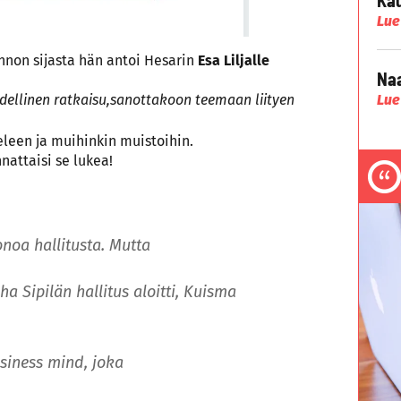
Lue
non sijasta hän antoi Hesarin
Esa Liljalle
Naa
Lue
ydellinen ratkaisu,sanottakoon teemaan liityen
eleen ja muihinkin muistoihin.
nattaisi se lukea!
noa hallitusta. Mutta
ha Sipilän hallitus aloitti, Kuisma
business mind, joka