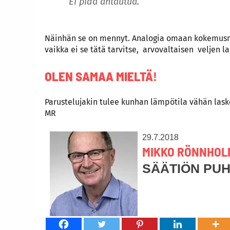
”Ei pidä antautua.”
Näinhän se on mennyt. Analogia omaan kokemusmaa
vaikka ei se tätä tarvitse, arvovaltaisen veljen 
OLEN SAMAA MIELTÄ
!
Parustelujakin tulee kunhan lämpötila vähän lask
MR
29.7.2018
MIKKO RÖNNHOL
SÄÄTIÖN PU