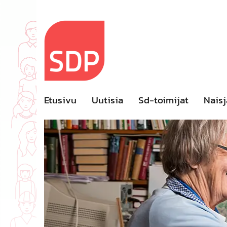
Skip
to
content
Etusivu
Uutisia
Sd-toimijat
Naisj