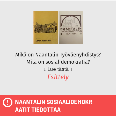
Mikä on Naantalin Työväenyhdistys?
Mitä on sosialidemokratia?
↓
Lue tästä
↓
Esittely
NAANTALIN SOSIAALIDEMOKR
AATIT TIEDOTTAA