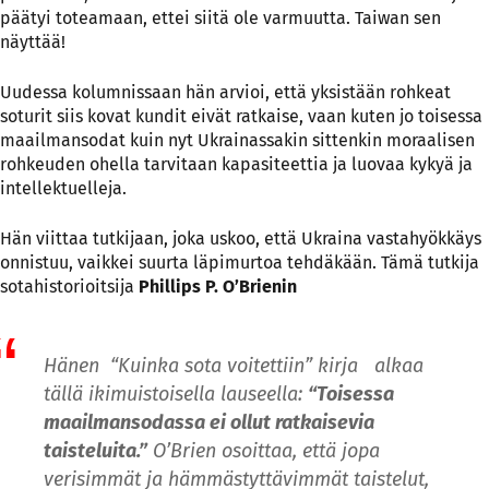
päätyi toteamaan, ettei siitä ole varmuutta. Taiwan sen
näyttää!
Uudessa kolumnissaan hän arvioi, että yksistään rohkeat
soturit siis kovat kundit eivät ratkaise, vaan kuten jo toisessa
maailmansodat kuin nyt Ukrainassakin sittenkin moraalisen
rohkeuden ohella tarvitaan kapasiteettia ja luovaa kykyä ja
intellektuelleja.
Hän viittaa tutkijaan, joka uskoo, että Ukraina vastahyökkäys
onnistuu, vaikkei suurta läpimurtoa tehdäkään. Tämä tutkija
sotahistorioitsija
Phillips P. O’Brienin
Hänen “Kuinka sota voitettiin” kirja alkaa
tällä ikimuistoisella lauseella:
“Toisessa
maailmansodassa ei ollut ratkaisevia
taisteluita.”
O’Brien osoittaa, että jopa
verisimmät ja hämmästyttävimmät taistelut,