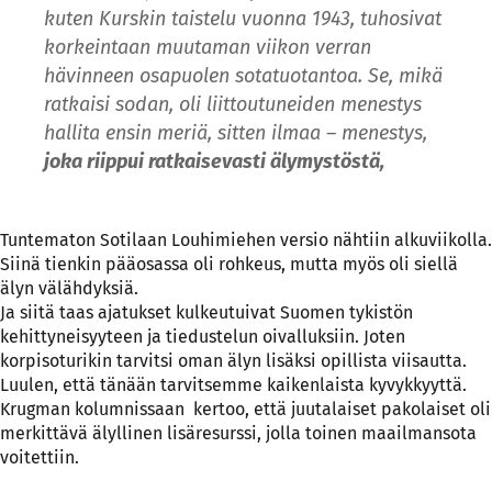
kuten Kurskin taistelu vuonna 1943, tuhosivat
korkeintaan muutaman viikon verran
hävinneen osapuolen sotatuotantoa. Se, mikä
ratkaisi sodan, oli liittoutuneiden menestys
hallita ensin meriä, sitten ilmaa – menestys,
joka riippui ratkaisevasti älymystöstä,
Tuntematon Sotilaan Louhimiehen versio nähtiin alkuviikolla.
Siinä tienkin pääosassa oli rohkeus, mutta myös oli siellä
älyn välähdyksiä.
Ja siitä taas ajatukset kulkeutuivat Suomen tykistön
kehittyneisyyteen ja tiedustelun oivalluksiin. Joten
korpisoturikin tarvitsi oman älyn lisäksi opillista viisautta.
Luulen, että tänään tarvitsemme kaikenlaista kyvykkyyttä.
Krugman kolumnissaan kertoo, että juutalaiset pakolaiset oli
merkittävä älyllinen lisäresurssi, jolla toinen maailmansota
voitettiin.