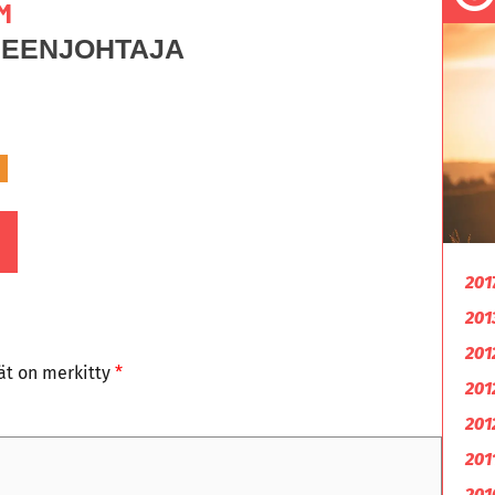
M
HEENJOHTAJA
201
201
201
tät on merkitty
*
201
201
201
201