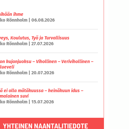
mikään ihme
ko Rönnholm | 06.08.2026
veys, Koulutus, Työ ja Turvallisuus
ko Rönnholm | 27.07.2026
on kujanjuoksu – Vihollinen – Verivihollinen –
lueveli
ko Rönnholm | 20.07.2026
lä ei olla mätäkuussa – heinäkuun idus –
malainen suvi
ko Rönnholm | 15.07.2026
YHTEINEN NAANTALITIEDOTE