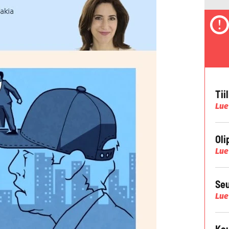
Tii
Lue
Oli
Lue
Seu
Lue
Kau