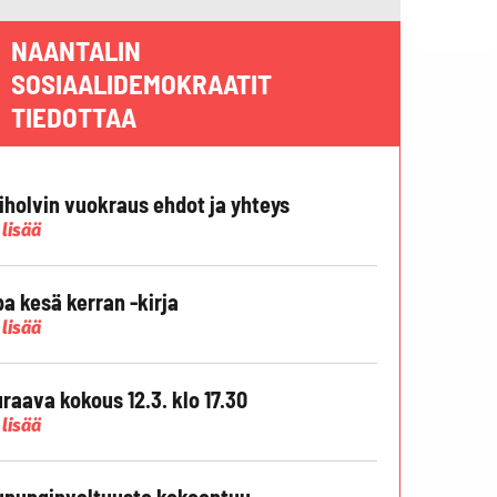
NAANTALIN
SOSIAALIDEMOKRAATIT
TIEDOTTAA
liholvin vuokraus ehdot ja yhteys
 lisää
pa kesä kerran -kirja
 lisää
raava kokous 12.3. klo 17.30
 lisää
punginvaltuusto kokoontuu