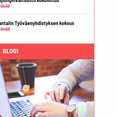
 lisää
ntalin Työväenyhdistyksen kokous
 lisää
BLOGI