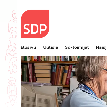
Skip
to
content
Etusivu
Uutisia
Sd-toimijat
Naisj