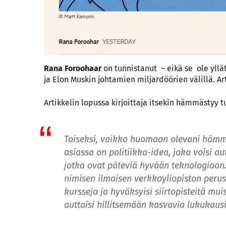
Rana Foroohaar
on tunnistanut – eikä se ole yllät
ja Elon Muskin johtamien miljardöörien välillä. Ar
Artikkelin lopussa kirjoittaja itsekin hämmästyy
Toiseksi, vaikka huomaan olevani hämmäs
asiassa on politiikka-idea, joka voisi 
jotka ovat päteviä hyvään teknologiaa
nimisen ilmaisen verkkoyliopiston perus
kursseja ja hyväksyisi siirtopisteitä mui
auttaisi hillitsemään kasvavia lukukaus