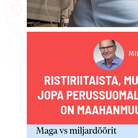
MI
RISTIRIITAISTA, M
JOPA PERUSSUOMAL
ON MAAHANMUU