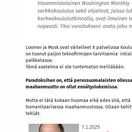
Vasemmistolainen Washington Monthly -l
verkkokoulutus sekä ohjelmat, joissa lu
korkeakoulututkinnolla, ovat ilmeinen ta
nopeasti. Yksi varoitukseni: aseta joku
Loomer ja Musk ovat väitelleet X palvelussa koul
on tuonut paljon teknofirmojen tarvitsemia intial
palkkatasoa.
Tämä asetelma ei ole tuntematon meilläkään.
Paradoksihan on, että perussuomalaisten olless
maahanmuutto on ollut ennätyslukemissa.
Mutta ei tätä kukaan huomaa eikä edes sitä, ett
humanitaarisessa maahanmuutossa. Ollaan kehityk
tekijät.
7.1.2025