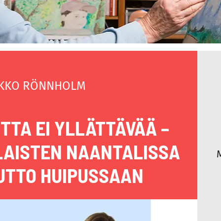
KKO RÖNNHOLM
UTTA EI YLLÄTTÄVÄÄ –
AISTEN NAANTALISSA
TTO HUIPUSSAAN