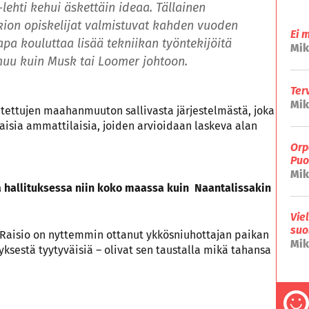
ehti kehui äskettäin ideaa. Tällainen
kion opiskelijat valmistuvat kahden vuoden
Ei 
pa kouluttaa lisää tekniikan työntekijöitä
Mik
 muu kuin Musk tai Loomer johtoon.
Ter
Mik
utettujen maahanmuuton sallivasta järjestelmästä, joka
aisia ammattilaisia, joiden arvioidaan laskeva alan
Orp
Puo
Mik
a hallituksessa niin koko maassa kuin Naantalissakin
Vie
suo
ä Raisio on nyttemmin ottanut ykkösniuhottajan paikan
Mik
sestä tyytyväisiä – olivat sen taustalla mikä tahansa