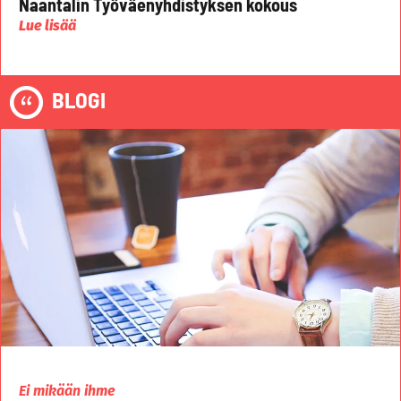
Naantalin Työväenyhdistyksen kokous
Lue lisää
BLOGI
Ei mikään ihme