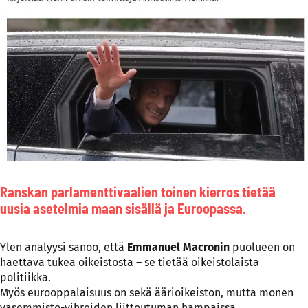
Ranskan parlamenttivaalien toinen kierros tietää
uusia asetelmia maan sisällä ja Euroopassa.
Ylen analyysi sanoo, että
Emmanuel Macronin
puolueen on
haettava tukea oikeistosta – se tietää oikeistolaista
politiikka.
Myös eurooppalaisuus on sekä äärioikeiston, mutta monen
vasemmisto-vihreiden liittoutuman hampaissa.