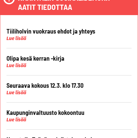
AATIT TIEDOTTAA
Tiiliholvin vuokraus ehdot ja yhteys
Lue lisää
Olipa kesä kerran -kirja
Lue lisää
Seuraava kokous 12.3. klo 17.30
Lue lisää
Kaupunginvaltuusto kokoontuu
Lue lisää