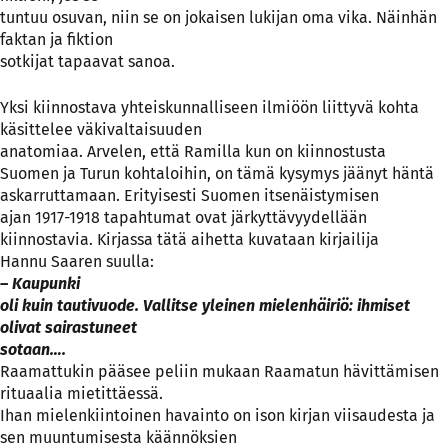
tuntuu osuvan, niin se on jokaisen lukijan oma vika. Näinhän
faktan ja fiktion
sotkijat tapaavat sanoa.
Yksi kiinnostava yhteiskunnalliseen ilmiöön liittyvä kohta
käsittelee väkivaltaisuuden
anatomiaa. Arvelen, että Ramilla kun on kiinnostusta
Suomen ja Turun kohtaloihin, on tämä kysymys jäänyt häntä
askarruttamaan. Erityisesti Suomen itsenäistymisen
ajan 1917-1918 tapahtumat ovat järkyttävyydellään
kiinnostavia. Kirjassa tätä aihetta kuvataan kirjailija
Hannu Saaren suulla:
– Kaupunki
oli kuin tautivuode. Vallitse yleinen mielenhäiriö: ihmiset
olivat sairastuneet
sotaan….
Raamattukin pääsee peliin mukaan Raamatun hävittämisen
rituaalia mietittäessä.
Ihan mielenkiintoinen havainto on ison kirjan viisaudesta ja
sen muuntumisesta käännöksien