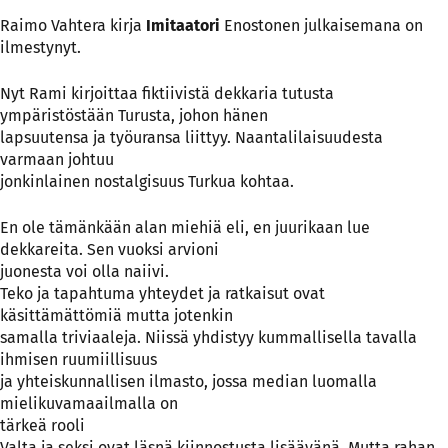
Raimo Vahtera kirja
Imitaatori
Enostonen julkaisemana on
ilmestynyt.
Nyt Rami kirjoittaa fiktiivistä dekkaria tutusta
ympäristöstään Turusta, johon hänen
lapsuutensa ja työuransa liittyy. Naantalilaisuudesta
varmaan johtuu
jonkinlainen nostalgisuus Turkua kohtaa.
En ole tämänkään alan miehiä eli, en juurikaan lue
dekkareita. Sen vuoksi arvioni
juonesta voi olla naiivi.
Teko ja tapahtuma yhteydet ja ratkaisut ovat
käsittämättömiä mutta jotenkin
samalla triviaaleja. Niissä yhdistyy kummallisella tavalla
ihmisen ruumiillisuus
ja yhteiskunnallisen ilmasto, jossa median luomalla
mielikuvamaailmalla on
tärkeä rooli
Valta ja seksi ovat läsnä kiinnostusta lisäävänä. Mutta rahan