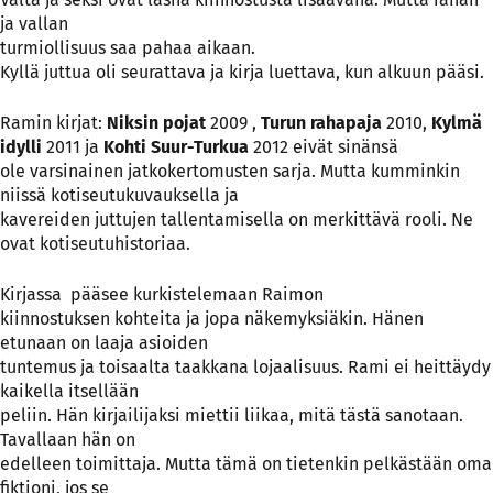
ja vallan
turmiollisuus saa pahaa aikaan.
Kyllä juttua oli seurattava ja kirja luettava, kun alkuun pääsi.
Ramin kirjat:
Niksin pojat
2009 ,
Turun rahapaja
2010,
Kylmä
idylli
2011 ja
Kohti Suur-Turkua
2012 eivät sinänsä
ole varsinainen jatkokertomusten sarja. Mutta kumminkin
niissä kotiseutukuvauksella ja
kavereiden juttujen tallentamisella on merkittävä rooli. Ne
ovat kotiseutuhistoriaa.
Kirjassa pääsee kurkistelemaan Raimon
kiinnostuksen kohteita ja jopa näkemyksiäkin. Hänen
etunaan on laaja asioiden
tuntemus ja toisaalta taakkana lojaalisuus. Rami ei heittäydy
kaikella itsellään
peliin. Hän kirjailijaksi miettii liikaa, mitä tästä sanotaan.
Tavallaan hän on
edelleen toimittaja. Mutta tämä on tietenkin pelkästään oma
fiktioni, jos se