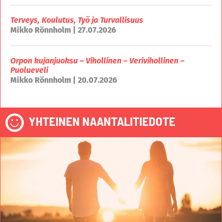
Terveys, Koulutus, Työ ja Turvallisuus
Mikko Rönnholm | 27.07.2026
Orpon kujanjuoksu – Vihollinen – Verivihollinen –
Puolueveli
Mikko Rönnholm | 20.07.2026
YHTEINEN NAANTALITIEDOTE