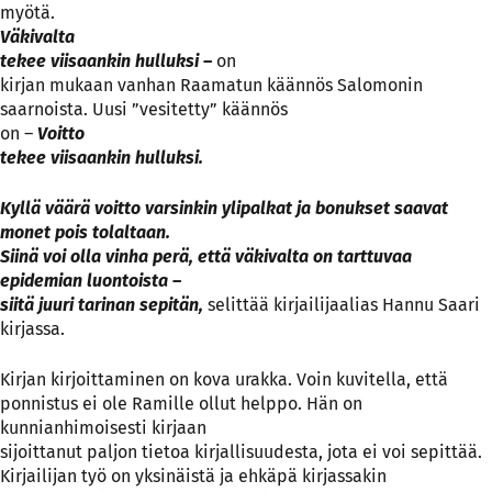
myötä.
Väkivalta
tekee viisaankin hulluksi –
on
kirjan mukaan vanhan Raamatun käännös Salomonin
saarnoista. Uusi ”vesitetty” käännös
on –
Voitto
tekee viisaankin hulluksi.
Kyllä väärä voitto varsinkin ylipalkat ja bonukset saavat
monet pois tolaltaan.
Siinä voi olla vinha perä, että väkivalta on tarttuvaa
epidemian luontoista –
siitä juuri tarinan sepitän,
selittää kirjailijaalias Hannu Saari
kirjassa.
Kirjan kirjoittaminen on kova urakka. Voin kuvitella, että
ponnistus ei ole Ramille ollut helppo. Hän on
kunnianhimoisesti kirjaan
sijoittanut paljon tietoa kirjallisuudesta, jota ei voi sepittää.
Kirjailijan työ on yksinäistä ja ehkäpä kirjassakin