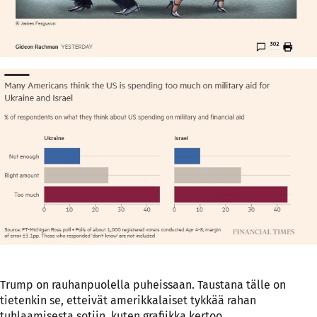
Trump on rauhanpuolella puheissaan. Taustana tälle on
tietenkin se, etteivät amerikkalaiset tykkää rahan
tuhlaamisesta sotiin, kuten grafiikka kertoo.